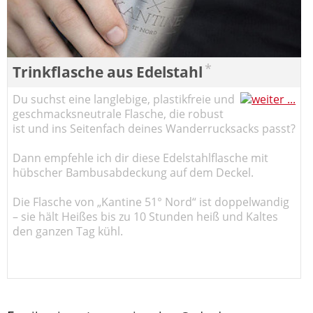
*
Trinkflasche aus Edelstahl
Du suchst eine langlebige, plastikfreie und
geschmacksneutrale Flasche, die robust
ist und ins Seitenfach deines Wanderrucksacks passt?
Dann empfehle ich dir diese Edelstahlflasche mit
hübscher Bambusabdeckung auf dem Deckel.
Die Flasche von „Kantine 51° Nord“ ist doppelwandig
– sie hält Heißes bis zu 10 Stunden heiß und Kaltes
den ganzen Tag kühl.