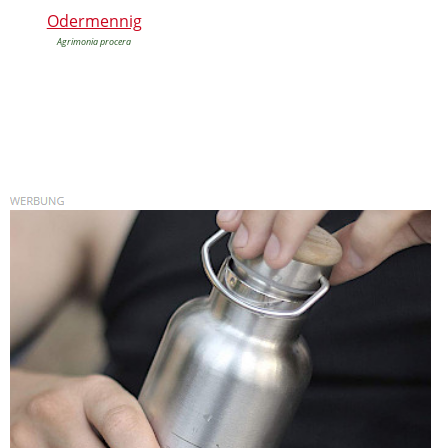
Odermennig
Agrimonia procera