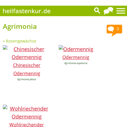
Agrimonia
0
»
Rosengewächse
Odermennig
Agrimonia eupatoria
Chinesischer
Odermennig
Agrimonia pilosa
Wohlriechender