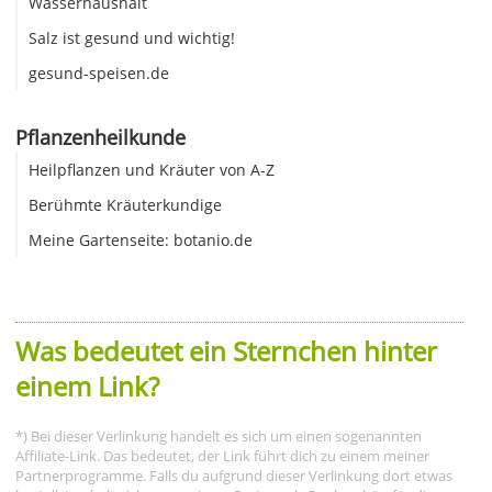
Wasserhaushalt
Salz ist gesund und wichtig!
gesund-speisen.de
Pflanzenheilkunde
Heilpflanzen und Kräuter von A-Z
Berühmte Kräuterkundige
Meine Gartenseite: botanio.de
Was bedeutet ein Sternchen hinter
einem Link?
*) Bei dieser Verlinkung handelt es sich um einen sogenannten
Affiliate-Link. Das bedeutet, der Link führt dich zu einem meiner
Partnerprogramme. Falls du aufgrund dieser Verlinkung dort etwas