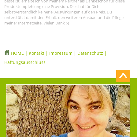
bestellst, erhalte ich von meinem Partner als Dankeschön für diese
Produktempfehlung eine Provision. Dies hat für Dich
selbstverständlich keinerlei Auswirkungen auf den Preis. Du
unterstützt damit den Erhalt, den weiteren Ausbau und die Pflege
meiner Internetseite. Vielen Dank :-)
HOME
|
Kontakt
|
Impressum
|
Datenschutz
|
Haftungsausschluss