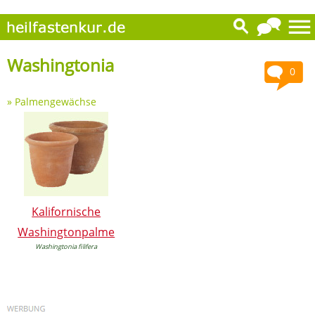
Washingtonia
0
»
Palmengewächse
Kalifornische
Washingtonpalme
Washingtonia filifera