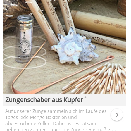
*
Zungenschaber aus Kupfer
Auf unserer Zunge sammeln sich im Laufe des
Tages jede Menge Bakterien und
abgestorbene Zellen. Daher ist es ratsam -
neben den Zähnen - auch die Zunge regelmäßig zu