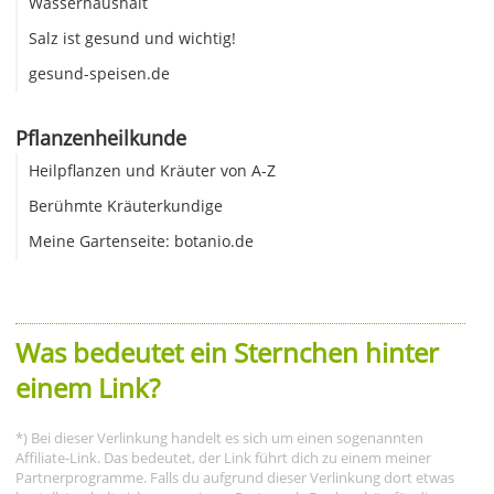
Wasserhaushalt
Salz ist gesund und wichtig!
gesund-speisen.de
Pflanzenheilkunde
Heilpflanzen und Kräuter von A-Z
Berühmte Kräuterkundige
Meine Gartenseite: botanio.de
Was bedeutet ein Sternchen hinter
einem Link?
*) Bei dieser Verlinkung handelt es sich um einen sogenannten
Affiliate-Link. Das bedeutet, der Link führt dich zu einem meiner
Partnerprogramme. Falls du aufgrund dieser Verlinkung dort etwas