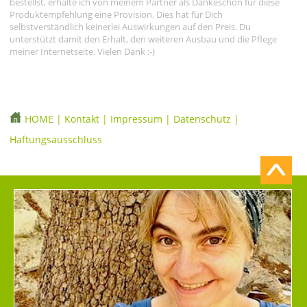
bestellst, erhalte ich von meinem Partner als Dankeschön für diese
Produktempfehlung eine Provision. Dies hat für Dich
selbstverständlich keinerlei Auswirkungen auf den Preis. Du
unterstützt damit den Erhalt, den weiteren Ausbau und die Pflege
meiner Internetseite. Vielen Dank :-)
HOME
|
Kontakt
|
Impressum
|
Datenschutz
|
Haftungsausschluss