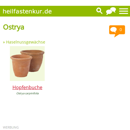
Ostrya
0
»
Haselnussgewächse
Hopfenbuche
Ostrya carpinifolia