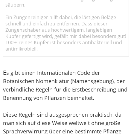
säubern.
Ein Zungenreiniger hilft dabei, die lästigen Beläge
schnell und einfach zu entfernen. Dass dieser
Zungenschaber aus hochwertigem, langlebigen
Kupfer gefertigt wird, gefällt mir dabei besonders gut!
100% reines Kupfer ist besonders antibakteriell und
antimikrobiell.
E
s gibt einen Internationalen Code der
Botanischen Nomenklatur (Namensgebung), der
verbindliche Regeln für die Erstbeschreibung und
Benennung von Pflanzen beinhaltet.
Diese Regeln sind ausgesprochen praktisch, da
man sich auf diese Weise weltweit ohne große
Sprachverwirrung über eine bestimmte Pflanze