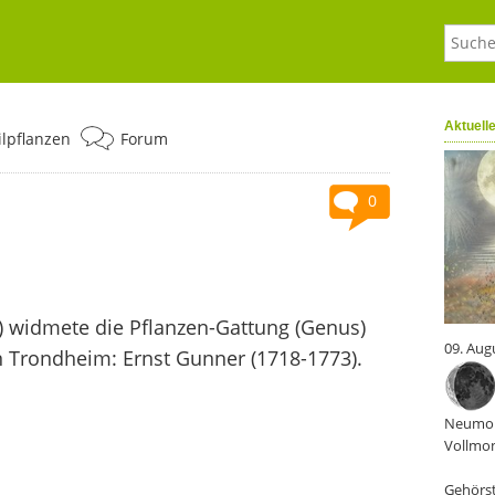
Aktuell
ilpflanzen
Forum
0
8) widmete die Pflanzen-Gattung (Genus)
09. Aug
Trondheim: Ernst Gunner (1718-1773).
Neumon
Vollmon
Gehörst