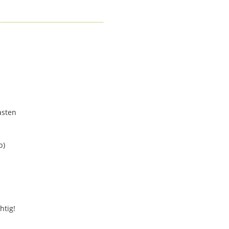
asten
b)
htig!