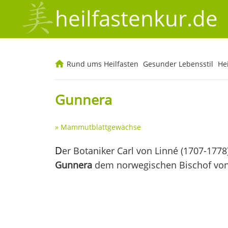
heilfastenkur.de
Rund ums Heilfasten
Gesunder Lebensstil
He
Gunnera
»
Mammutblattgewächse
D
er Botaniker Carl von Linné (1707-177
Gunnera
dem norwegischen Bischof von 