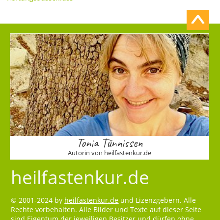
Tonia Tünnissen
Autorin von heilfastenkur.de
heilfastenkur.de
© 2001-2024 by
heilfastenkur.de
und Lizenzgebern. Alle
Rechte vorbehalten. Alle Bilder und Texte auf dieser Seite
sind Eigentum der jeweiligen Besitzer und dürfen ohne