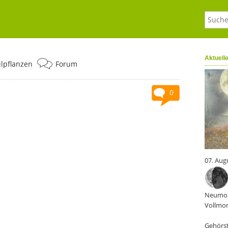
Aktuell
ilpflanzen
Forum
0
07. Aug
Neumon
Vollmon
Gehörst