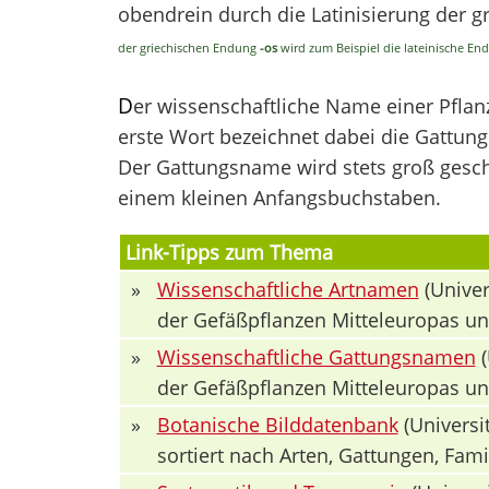
obendrein durch die Latinisierung der 
der griechischen Endung
-os
wird zum Beispiel die lateinische E
D
er wissenschaftliche Name einer Pfla
erste Wort bezeichnet dabei die Gattung 
Der Gattungsname wird stets groß geschr
einem kleinen Anfangsbuchstaben.
Link-Tipps zum Thema
»
Wissenschaftliche Artnamen
(Univer
der Gefäßpflanzen Mitteleuropas u
»
Wissenschaftliche Gattungsnamen
(
der Gefäßpflanzen Mitteleuropas u
»
Botanische Bilddatenbank
(Universit
sortiert nach Arten, Gattungen, Fa