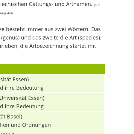
griechischen Gattungs- und Artnamen.
(aus
.
ndung
-us
)
nze besteht immer aus zwei Wörtern. Das
(genus) und das zweite die Art (species).
ieben, die Artbezeichnung startet mit
sität Essen)
nd ihre Bedeutung
Universität Essen)
nd ihre Bedeutung
ät Basel)
milien und Ordnungen