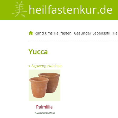
heilfastenkur.de
Rund ums Heilfasten
Gesunder Lebensstil
He
Yucca
»
Agavengewächse
Palmlilie
Yucca filamentosa