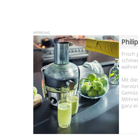
Phili
Frisch 
schmec
währen
Mit die
hervor
Gemüse
Möhren!
ganz ei