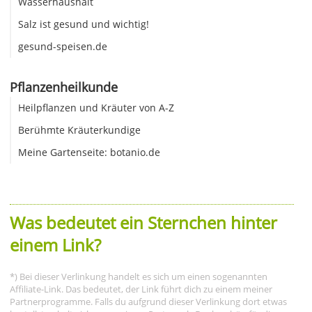
Wasserhaushalt
Salz ist gesund und wichtig!
gesund-speisen.de
Pflanzenheilkunde
Heilpflanzen und Kräuter von A-Z
Berühmte Kräuterkundige
Meine Gartenseite: botanio.de
Was bedeutet ein Sternchen hinter
einem Link?
*) Bei dieser Verlinkung handelt es sich um einen sogenannten
Affiliate-Link. Das bedeutet, der Link führt dich zu einem meiner
Partnerprogramme. Falls du aufgrund dieser Verlinkung dort etwas