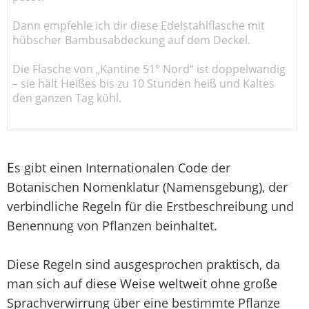
Dann empfehle ich dir diese Edelstahlflasche mit
hübscher Bambusabdeckung auf dem Deckel.
Die Flasche von „Kantine 51° Nord“ ist doppelwandig
– sie hält Heißes bis zu 10 Stunden heiß und Kaltes
den ganzen Tag kühl.
E
s gibt einen Internationalen Code der
Botanischen Nomenklatur (Namensgebung), der
verbindliche Regeln für die Erstbeschreibung und
Benennung von Pflanzen beinhaltet.
Diese Regeln sind ausgesprochen praktisch, da
man sich auf diese Weise weltweit ohne große
Sprachverwirrung über eine bestimmte Pflanze