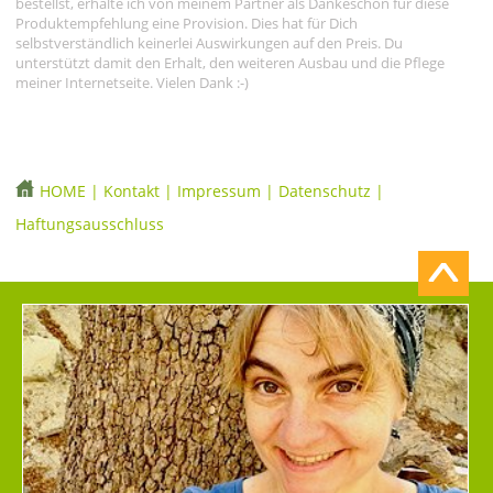
bestellst, erhalte ich von meinem Partner als Dankeschön für diese
Produktempfehlung eine Provision. Dies hat für Dich
selbstverständlich keinerlei Auswirkungen auf den Preis. Du
unterstützt damit den Erhalt, den weiteren Ausbau und die Pflege
meiner Internetseite. Vielen Dank :-)
HOME
|
Kontakt
|
Impressum
|
Datenschutz
|
Haftungsausschluss