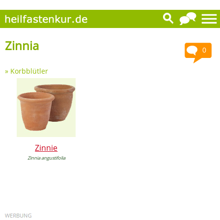
Zinnia
0
»
Korbblütler
Zinnie
Zinnia angustifolia