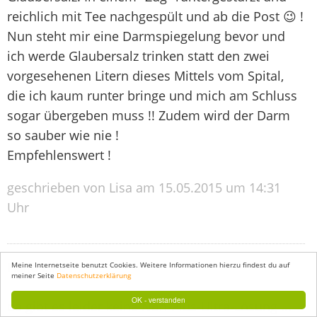
reichlich mit Tee nachgespült und ab die Post 😉 !
Nun steht mir eine Darmspiegelung bevor und
ich werde Glaubersalz trinken statt den zwei
vorgesehenen Litern dieses Mittels vom Spital,
die ich kaum runter bringe und mich am Schluss
sogar übergeben muss !! Zudem wird der Darm
so sauber wie nie !
Empfehlenswert !
geschrieben von Lisa am 15.05.2015 um 14:31
Uhr
Hallo Elke :-)
Meine Internetseite benutzt Cookies. Weitere Informationen hierzu findest du auf
meiner Seite
Datenschutzerklärung
OK - verstanden
da gibt es leider keine Non-Plus-Ultra-Lösung ...