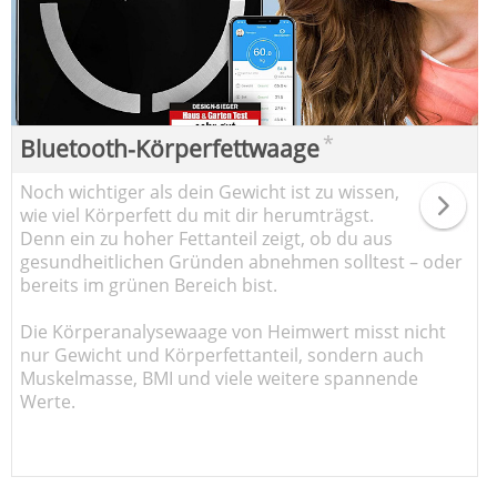
*
Bluetooth-Körperfettwaage
Noch wichtiger als dein Gewicht ist zu wissen,
wie viel Körperfett du mit dir herumträgst.
Denn ein zu hoher Fettanteil zeigt, ob du aus
gesundheitlichen Gründen abnehmen solltest – oder
bereits im grünen Bereich bist.
Die Körperanalysewaage von Heimwert misst nicht
nur Gewicht und Körperfettanteil, sondern auch
Muskelmasse, BMI und viele weitere spannende
Werte.