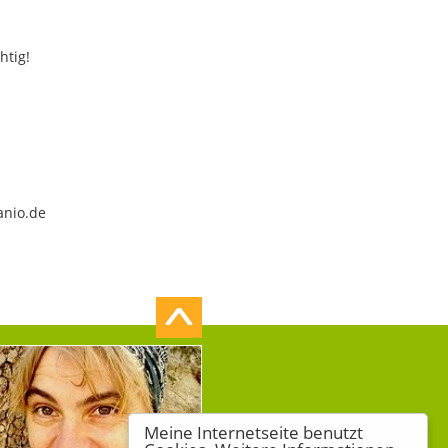
htig!
anio.de
Meine Internetseite benutzt