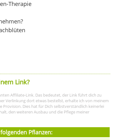
ten-Therapie
bnehmen?
achblüten
inem Link?
ten Affiliate-Link. Das bedeutet, der Link führt dich zu
r Verlinkung dort etwas bestellst, erhalte ich von meinem
rovision. Dies hat für Dich selbstverständlich keinerlei
halt, den weiteren Ausbau und die Pflege meiner
 folgenden Pflanzen: