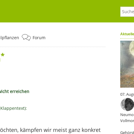
Aktuell
ilpflanzen
Forum
*
n
icht erreichen
07. Aug
(Klappentext):
Neumon
Vollmon
hten, kämpfen wir meist ganz konkret
Gehörst