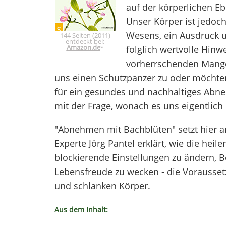
auf der körperlichen E
Unser Körper ist jedoch
Wesens, ein Ausdruck u
144 Seiten (2011)
entdeckt bei:
Amazon.de
folglich wertvolle Hinw
*
vorherrschenden Mangel
uns einen Schutzpanzer zu oder möchte
für ein gesundes und nachhaltiges Abne
mit der Frage, wonach es uns eigentlich
"Abnehmen mit Bachblüten" setzt hier an
Experte Jörg Pantel erklärt, wie die hei
blockierende Einstellungen zu ändern, 
Lebensfreude zu wecken - die Vorausset
und schlanken Körper.
Aus dem Inhalt: