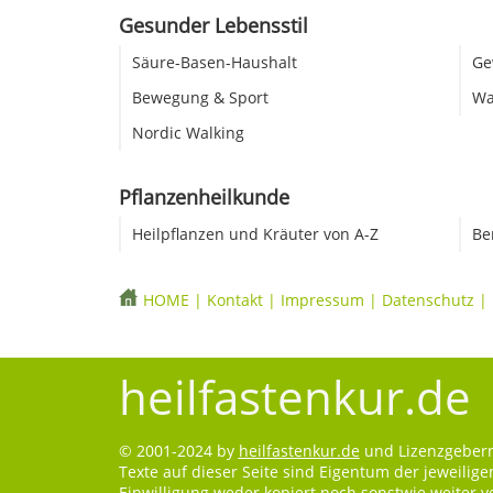
Gesunder Lebensstil
Säure-Basen-Haushalt
Ge
Bewegung & Sport
Wa
Nordic Walking
Pflanzenheilkunde
Heilpflanzen und Kräuter von A-Z
Be
HOME
|
Kontakt
|
Impressum
|
Datenschutz
|
heilfastenkur.de
© 2001-2024 by
heilfastenkur.de
und Lizenzgebern.
Texte auf dieser Seite sind Eigentum der jeweilig
Einwilligung weder kopiert noch sonstwie weiter 