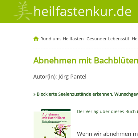
heilfastenkur.de
Rund ums Heilfasten
Gesunder Lebensstil
He
Abnehmen mit Bachblüte
Autor(in): Jörg Pantel
» Blockierte Seelenzustände erkennen, Wunschgew
Der Verlag über dieses Buch 
Wenn wir abnehmen möc