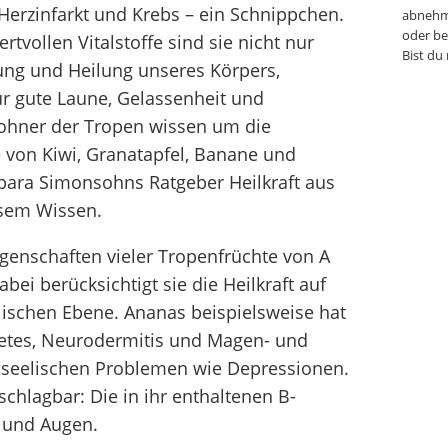
erzinfarkt und Krebs – ein Schnippchen.
abnehm
oder be
rtvollen Vitalstoffe sind sie nicht nur
Bist du
ung und Heilung unseres Körpers,
r gute Laune, Gelassenheit und
ohner der Tropen wissen um die
e von Kiwi, Granatapfel, Banane und
bara Simonsohns Ratgeber Heilkraft aus
esem Wissen.
igenschaften vieler Tropenfrüchte von A
abei berücksichtigt sie die Heilkraft auf
elischen Ebene. Ananas beispielsweise hat
etes, Neurodermitis und Magen- und
 seelischen Problemen wie Depressionen.
schlagbar: Die in ihr enthaltenen B-
 und Augen.