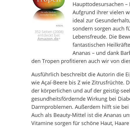
Haupttodesursachen – H
Aufgrund ihrer vielen we
ideal zur Gesunderhalt
sondern sorgen auch fü
352 Seiten (2008)
entdeckt bei:
Lebensfreude. Die Bew
Amazon.de
*
fantastischen Heilkräft
Ananas – und dank Bar
den Tropen profitieren auch wir von di
Ausführlich beschreibt die Autorin die E
wie Açaí-Beere bis Z wie Zitrusfrüchte. D
der körperlichen und auf der geistig-se
gesundheitsfördernde Wirkung bei Diab
Darmproblemen. Außerdem hilft sie bei
Auch als Beauty-Mittel ist die Ananas un
Vitamine sorgen für schöne Haut, Haare