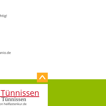
htig!
anio.de
 Tünnissen
on heilfastenkur.de