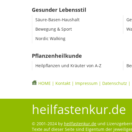
Gesunder Lebensstil
Säure-Basen-Haushalt
Ge
Bewegung & Sport
Wa
Nordic Walking
Pflanzenheilkunde
Heilpflanzen und Kräuter von A-Z
Be
HOME
|
Kontakt
|
Impressum
|
Datenschutz
|
heilfastenkur.de
© 2001-2024 by
heilfastenkur.de
und Lizenzgebern.
Texte auf dieser Seite sind Eigentum der jeweilig