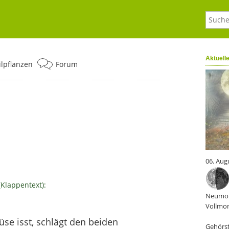
Aktuell
ilpflanzen
Forum
06. Aug
(Klappentext):
Neumon
Vollmon
se isst, schlägt den beiden
Gehörst