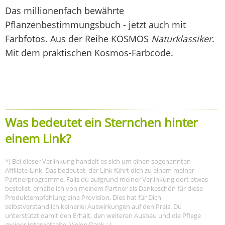
Das millionenfach bewährte
Pflanzenbestimmungsbuch - jetzt auch mit
Farbfotos. Aus der Reihe KOSMOS
Naturklassiker
.
Mit dem praktischen Kosmos-Farbcode.
Was bedeutet ein Sternchen hinter
einem Link?
*) Bei dieser Verlinkung handelt es sich um einen sogenannten
Affiliate-Link. Das bedeutet, der Link führt dich zu einem meiner
Partnerprogramme. Falls du aufgrund meiner Verlinkung dort etwas
bestellst, erhalte ich von meinem Partner als Dankeschön für diese
Produktempfehlung eine Provision. Dies hat für Dich
selbstverständlich keinerlei Auswirkungen auf den Preis. Du
unterstützt damit den Erhalt, den weiteren Ausbau und die Pflege
meiner Internetseite. Vielen Dank :-)