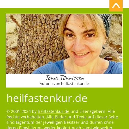
Tonia Tünnissen
Autorin von heilfastenkur.de
heilfastenkur.de
© 2001-2024 by
heilfastenkur.de
und Lizenzgebern. Alle
Rechte vorbehalten. Alle Bilder und Texte auf dieser Seite
sind Eigentum der jeweiligen Besitzer und dürfen ohne
deren Einwilligung weder kopiert noch sonstwie weiter