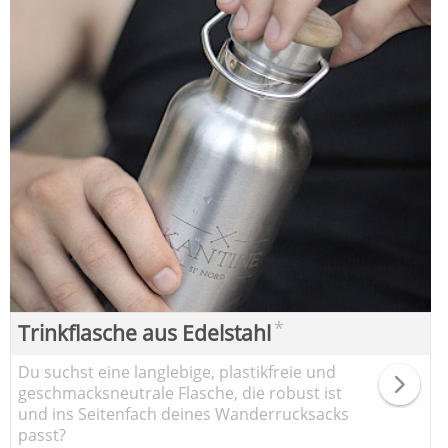
*
Trinkflasche aus Edelstahl
Du suchst eine langlebige, plastikfreie und
geschmacksneutrale Flasche, die robust ist
und ins Seitenfach deines Wanderrucksacks
passt?