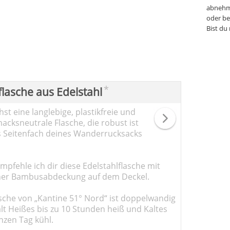
abnehm
oder be
Bist du
*
flasche aus Edelstahl
st eine langlebige, plastikfreie und
cksneutrale Flasche, die robust ist
s Seitenfach deines Wanderrucksacks
pfehle ich dir diese Edelstahlflasche mit
er Bambusabdeckung auf dem Deckel.
sche von „Kantine 51° Nord“ ist doppelwandig
ält Heißes bis zu 10 Stunden heiß und Kaltes
nzen Tag kühl.