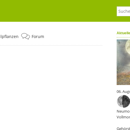
Aktuell
ilpflanzen
Forum
06. Aug
Neumon
Vollmon
Gehörst