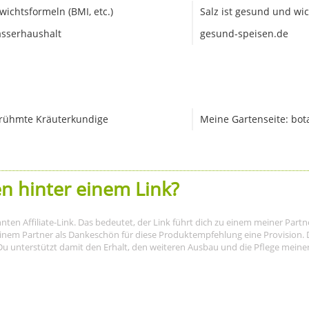
wichtsformeln (BMI, etc.)
Salz ist gesund und wic
sserhaushalt
gesund-speisen.de
rühmte Kräuterkundige
Meine Gartenseite: bot
n hinter einem Link?
nnten Affiliate-Link. Das bedeutet, der Link führt dich zu einem meiner Par
meinem Partner als Dankeschön für diese Produktempfehlung eine Provision. D
Du unterstützt damit den Erhalt, den weiteren Ausbau und die Pflege meiner I