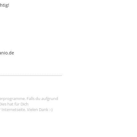
htig!
anio.de
tnerprogramme. Falls du aufgrund
ies hat für Dich
nternetseite. Vielen Dank :-)