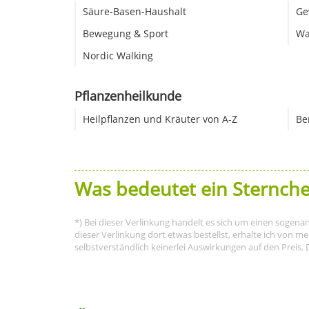
Säure-Basen-Haushalt
Ge
Bewegung & Sport
Wa
Nordic Walking
Pflanzenheilkunde
Heilpflanzen und Kräuter von A-Z
Be
Was bedeutet ein Sternche
*) Bei dieser Verlinkung handelt es sich um einen sogena
dieser Verlinkung dort etwas bestellst, erhalte ich von 
selbstverständlich keinerlei Auswirkungen auf den Preis. 