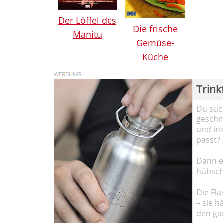
Der Löffel des
Die frische
Manitu
Gemüse-
Küche
Trink
Du such
geschma
und in
passt?
Dann em
hübsch
Die Fla
– sie h
den ga