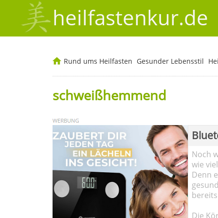
heilfastenkur.de
Rund ums Heilfasten
Gesunder Lebensstil
He
schweißhemmend
Bluet
Noch wi
wie vie
Denn ei
gesund
bereits
Die Kö