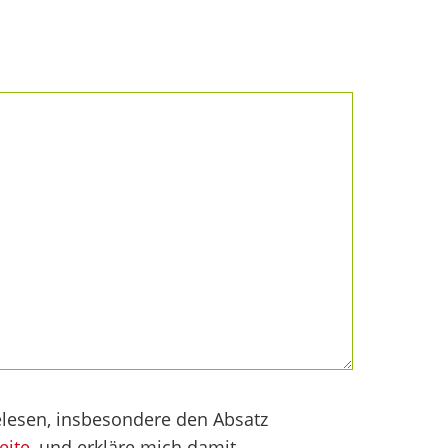
lesen, insbesondere den Absatz
eite
, und erkläre mich damit