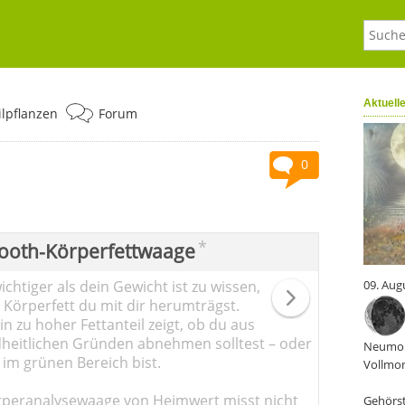
Aktuell
ilpflanzen
Forum
0
*
ooth-Körperfettwaage
chtiger als dein Gewicht ist zu wissen,
09. Aug
l Körperfett du mit dir herumträgst.
n zu hoher Fettanteil zeigt, ob du aus
heitlichen Gründen abnehmen solltest – oder
Neumon
 im grünen Bereich bist.
Vollmon
rperanalysewaage von Heimwert misst nicht
Gehörst