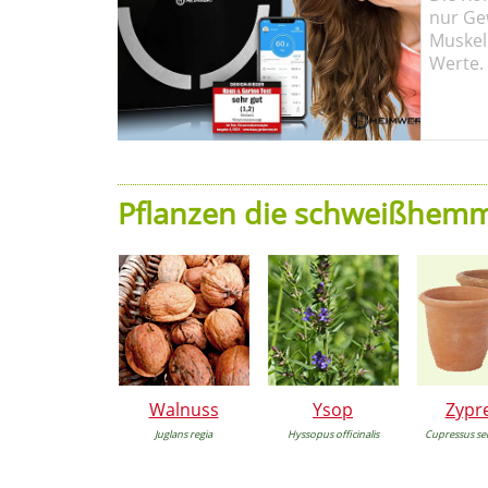
nur Ge
Muskel
Werte.
Pflanzen die schweißhem
Walnuss
Ysop
Zypr
Juglans regia
Hyssopus officinalis
Cupressus se