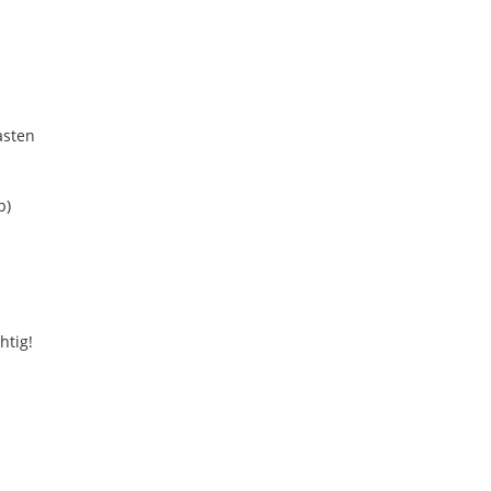
asten
b)
htig!