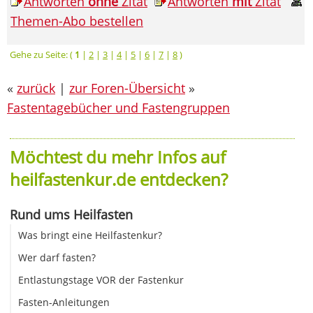
Antworten
ohne
Zitat
Antworten
mit
Zitat
Themen-Abo bestellen
Gehe zu Seite: (
1
|
2
|
3
|
4
|
5
|
6
|
7
|
8
)
«
zurück
|
zur Foren-Übersicht
»
Fastentagebücher und Fastengruppen
Möchtest du mehr Infos auf
heilfastenkur.de entdecken?
Rund ums Heilfasten
Was bringt eine Heilfastenkur?
Wer darf fasten?
Entlastungstage VOR der Fastenkur
Fasten-Anleitungen