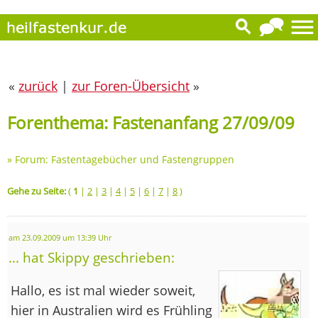
«
zurück
|
zur Foren-Übersicht
»
Forenthema: Fastenanfang 27/09/09
»
Forum: Fastentagebücher und Fastengruppen
Gehe zu Seite:
(
1
|
2
|
3
|
4
|
5
|
6
|
7
|
8
)
am 23.09.2009 um 13:39 Uhr
... hat Skippy geschrieben:
Hallo, es ist mal wieder soweit,
hier in Australien wird es Frühling