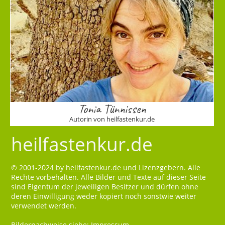
Tonia Tünnissen
Autorin von heilfastenkur.de
heilfastenkur.de
© 2001-2024 by
heilfastenkur.de
und Lizenzgebern. Alle
Rechte vorbehalten. Alle Bilder und Texte auf dieser Seite
sind Eigentum der jeweiligen Besitzer und dürfen ohne
deren Einwilligung weder kopiert noch sonstwie weiter
verwendet werden.
Bildernachweise siehe:
Impressum