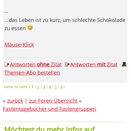
--
...das Leben ist zu kurz, um schlechte Schokolade
zu essen
Mäuse-Klick
Antworten
ohne
Zitat
Antworten
mit
Zitat
Themen-Abo bestellen
Gehe zu Seite: (
1
|
2
|
3
|
4
|
5
|
6
)
«
zurück
|
zur Foren-Übersicht
»
Fastentagebücher und Fastengruppen
Möchtest du mehr Infos auf