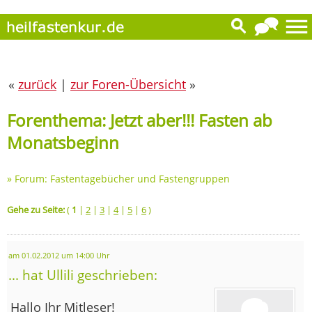
«
zurück
|
zur Foren-Übersicht
»
Forenthema: Jetzt aber!!! Fasten ab
Monatsbeginn
»
Forum: Fastentagebücher und Fastengruppen
Gehe zu Seite:
(
1
|
2
|
3
|
4
|
5
|
6
)
am 01.02.2012 um 14:00 Uhr
... hat Ullili geschrieben:
Hallo Ihr Mitleser!