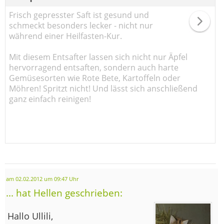
Frisch gepresster Saft ist gesund und
schmeckt besonders lecker - nicht nur
während einer Heilfasten-Kur.
Mit diesem Entsafter lassen sich nicht nur Äpfel
hervorragend entsaften, sondern auch harte
Gemüsesorten wie Rote Bete, Kartoffeln oder
Möhren! Spritzt nicht! Und lässt sich anschließend
ganz einfach reinigen!
am 02.02.2012 um 09:47 Uhr
... hat Hellen geschrieben:
Hallo Ullili,