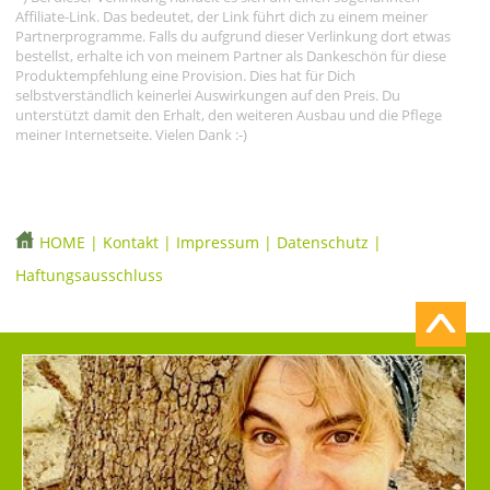
Affiliate-Link. Das bedeutet, der Link führt dich zu einem meiner
Partnerprogramme. Falls du aufgrund dieser Verlinkung dort etwas
bestellst, erhalte ich von meinem Partner als Dankeschön für diese
Produktempfehlung eine Provision. Dies hat für Dich
selbstverständlich keinerlei Auswirkungen auf den Preis. Du
unterstützt damit den Erhalt, den weiteren Ausbau und die Pflege
meiner Internetseite. Vielen Dank :-)
HOME
|
Kontakt
|
Impressum
|
Datenschutz
|
Haftungsausschluss