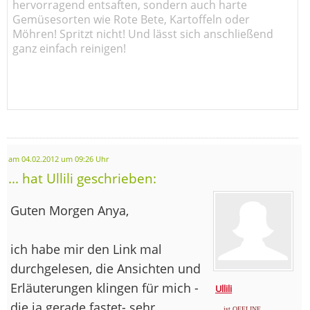
hervorragend entsaften, sondern auch harte
Gemüsesorten wie Rote Bete, Kartoffeln oder
Möhren! Spritzt nicht! Und lässt sich anschließend
ganz einfach reinigen!
am 04.02.2012 um 09:26 Uhr
... hat Ullili geschrieben:
Guten Morgen Anya,
ich habe mir den Link mal
durchgelesen, die Ansichten und
Erläuterungen klingen für mich -
Ullili
die ja gerade fastet- sehr
... ist OFFLINE