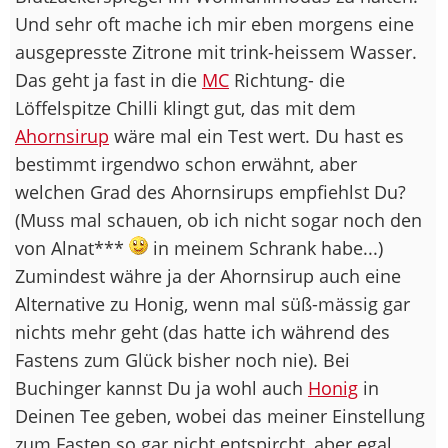
Und sehr oft mache ich mir eben morgens eine
ausgepresste Zitrone mit trink-heissem Wasser.
Das geht ja fast in die
MC
Richtung- die
Löffelspitze Chilli klingt gut, das mit dem
Ahornsirup
wäre mal ein Test wert. Du hast es
bestimmt irgendwo schon erwähnt, aber
welchen Grad des Ahornsirups empfiehlst Du?
(Muss mal schauen, ob ich nicht sogar noch den
von Alnat***
in meinem Schrank habe...)
Zumindest währe ja der Ahornsirup auch eine
Alternative zu Honig, wenn mal süß-mässig gar
nichts mehr geht (das hatte ich während des
Fastens zum Glück bisher noch nie). Bei
Buchinger kannst Du ja wohl auch
Honig
in
Deinen Tee geben, wobei das meiner Einstellung
zum Fasten so gar nicht entspircht, aber egal.