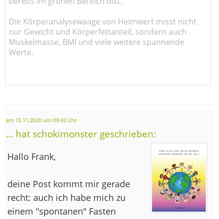
bereits im grünen Bereich bist.
Die Körperanalysewaage von Heimwert misst nicht
nur Gewicht und Körperfettanteil, sondern auch
Muskelmasse, BMI und viele weitere spannende
Werte.
am 15.11.2020 um 09:43 Uhr
... hat schokimonster geschrieben:
Hallo Frank,
deine Post kommt mir gerade
recht: auch ich habe mich zu
einem "spontanen" Fasten