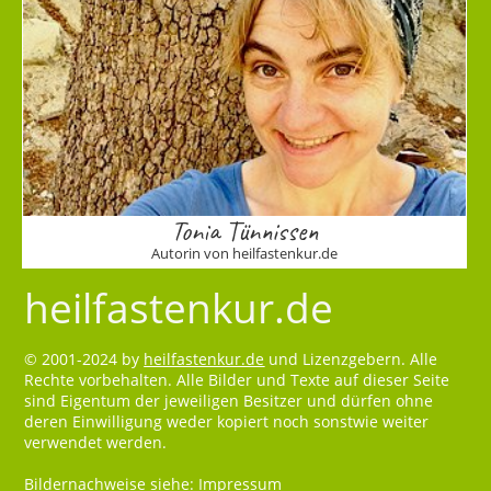
Tonia Tünnissen
Autorin von heilfastenkur.de
heilfastenkur.de
© 2001-2024 by
heilfastenkur.de
und Lizenzgebern. Alle
Rechte vorbehalten. Alle Bilder und Texte auf dieser Seite
sind Eigentum der jeweiligen Besitzer und dürfen ohne
deren Einwilligung weder kopiert noch sonstwie weiter
verwendet werden.
Bildernachweise siehe:
Impressum