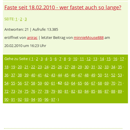
Faste seit 18.02.2010 - wer fastet auch so lange?
SEITE:
1
·
2
·
3
Antworten: 21 | Aufrufe: 13.385
eröffnet von
anirac
| letzter Beitrag von
minnieMouse888
am
20.02.2010 um 16:23 Uhr
Gehe zu Seite: (
1
·
2
·
3
·
4
·
5
·
6
·
7
·
8
·
9
·
10
·
11
·
12
·
13
·
14
·
15
·
16
·
17
·
18
·
19
·
20
·
21
·
22
·
23
·
24
·
25
·
26
·
27
·
28
·
29
·
30
·
31
·
32
·
33
·
34
·
35
·
36
·
37
·
38
·
39
·
40
·
41
·
42
·
43
·
44
·
45
·
46
·
47
·
48
·
49
·
50
·
51
·
52
·
53
·
54
·
55
·
56
·
57
·
58
·
59
·
60
·
61
·
62
·
63
·
64
·
65
·
66
·
67
·
68
·
69
·
70
·
71
·
72
·
73
·
74
·
75
·
76
·
77
·
78
·
79
·
80
·
81
·
82
·
83
·
84
·
85
·
86
·
87
·
88
·
89
·
90
·
91
·
92
·
93
·
94
·
95
·
96
·
97
· )