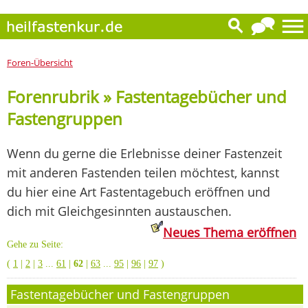
Foren-Übersicht
Forenrubrik » Fastentagebücher und
Fastengruppen
Wenn du gerne die Erlebnisse deiner Fastenzeit
mit anderen Fastenden teilen möchtest, kannst
du hier eine Art Fastentagebuch eröffnen und
dich mit Gleichgesinnten austauschen.
Neues Thema eröffnen
Gehe zu Seite:
(
1
|
2
|
3
...
61
|
62
|
63
...
95
|
96
|
97
)
Fastentagebücher und Fastengruppen