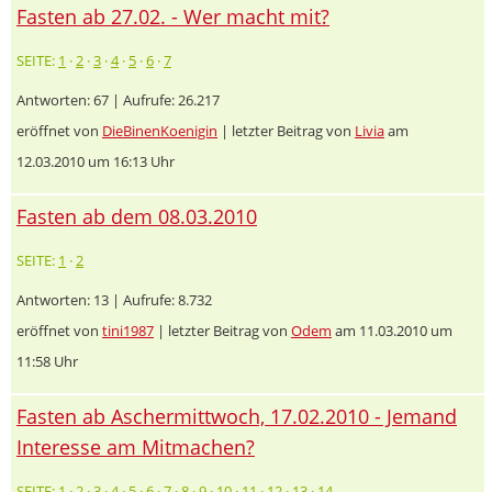
Fasten ab 27.02. - Wer macht mit?
SEITE:
1
·
2
·
3
·
4
·
5
·
6
·
7
Antworten: 67 | Aufrufe: 26.217
eröffnet von
DieBinenKoenigin
| letzter Beitrag von
Livia
am
12.03.2010 um 16:13 Uhr
Fasten ab dem 08.03.2010
SEITE:
1
·
2
Antworten: 13 | Aufrufe: 8.732
eröffnet von
tini1987
| letzter Beitrag von
Odem
am 11.03.2010 um
11:58 Uhr
Fasten ab Aschermittwoch, 17.02.2010 - Jemand
Interesse am Mitmachen?
SEITE:
1
·
2
·
3
·
4
·
5
·
6
·
7
·
8
·
9
·
10
·
11
·
12
·
13
·
14