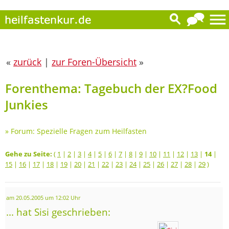
«
zurück
|
zur Foren-Übersicht
»
Forenthema: Tagebuch der EX?Food
Junkies
»
Forum: Spezielle Fragen zum Heilfasten
Gehe zu Seite:
(
1
|
2
|
3
|
4
|
5
|
6
|
7
|
8
|
9
|
10
|
11
|
12
|
13
|
14
|
15
|
16
|
17
|
18
|
19
|
20
|
21
|
22
|
23
|
24
|
25
|
26
|
27
|
28
|
29
)
am 20.05.2005 um 12:02 Uhr
... hat Sisi geschrieben: