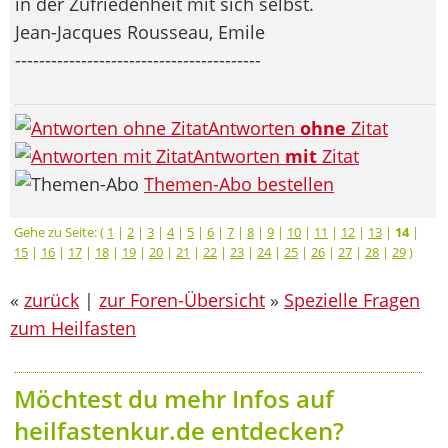
in der Zufriedenheit mit sich selbst.
Jean-Jacques Rousseau, Emile
-----------------------------------------
Antworten
ohne
Zitat
Antworten
mit
Zitat
Themen-Abo bestellen
Gehe zu Seite: (
1
|
2
|
3
|
4
|
5
|
6
|
7
|
8
|
9
|
10
|
11
|
12
|
13
|
14
|
15
|
16
|
17
|
18
|
19
|
20
|
21
|
22
|
23
|
24
|
25
|
26
|
27
|
28
|
29
)
«
zurück
|
zur Foren-Übersicht
»
Spezielle Fragen
zum Heilfasten
Möchtest du mehr Infos auf
heilfastenkur.de entdecken?