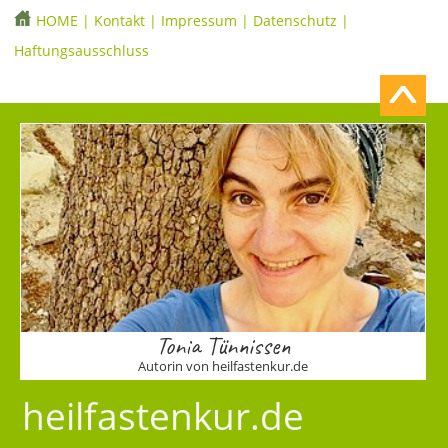
HOME
|
Kontakt
|
Impressum
|
Datenschutz
|
Haftungsausschluss
Tonia Tünnissen
Autorin von heilfastenkur.de
heilfastenkur.de