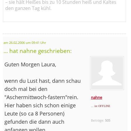
– sie hält Heißes bis zu 10 Stunden heiß und Kaltes
den ganzen Tag kühl.
am 26.02.2006 um 09:41 Uhr
... hat nahne geschrieben:
Guten Morgen Laura,
wenn du Lust hast, dann schau
doch mal bei den
"Aschermittwoch-fastern"rein.
nahne
Hier haben sich schon einige
... ist OFFLINE
Leute (so ca 8 Personen)
gefunden die dann auch
Beiträge:
505
anfangen wollen.