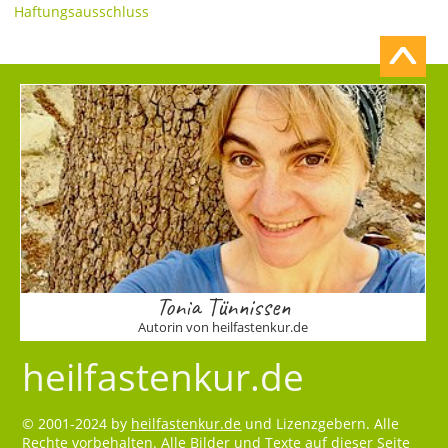
Haftungsausschluss
Tonia Tünnissen
Autorin von heilfastenkur.de
heilfastenkur.de
© 2001-2024 by
heilfastenkur.de
und Lizenzgebern. Alle
Rechte vorbehalten. Alle Bilder und Texte auf dieser Seite