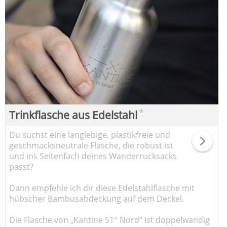
*
Trinkflasche aus Edelstahl
Du suchst eine langlebige, plastikfreie und
geschmacksneutrale Flasche, die robust ist
und ins Seitenfach deines Wanderrucksacks
passt?
Dann empfehle ich dir diese Edelstahlflasche mit
hübscher Bambusabdeckung auf dem Deckel.
Die Flasche von „Kantine 51° Nord“ ist doppelwandig