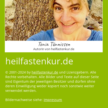
Tonia Tünnissen
Autorin von heilfastenkur.de
heilfastenkur.de
© 2001-2024 by
heilfastenkur.de
und Lizenzgebern. Alle
Rechte vorbehalten. Alle Bilder und Texte auf dieser Seite
sind Eigentum der jeweiligen Besitzer und dürfen ohne
deren Einwilligung weder kopiert noch sonstwie weiter
verwendet werden.
Bildernachweise siehe:
Impressum