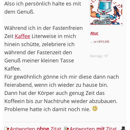
Also ich persönlich halte es mit
dem Genuß.
Während ich in der Fastenfreien
Atuc
Zeit
Kaffee
Literweise in mich
... ist OFFLINE
hinein schütte, zelebriere ich
während der Fastenzeit den
Beiträge:
17
Genuß meiner kleinen Tasse
Kaffee.
Für gewöhnlich gönne ich mir diese dann nach
Feierabend, wenn ich wieder zu hause bin.
Dann hat der Körper auch genug Zeit das
Koffeein bis zur Nachtruhe wieder abzubauen.
Probleme hatte ich damit noch nie.
Antworten
ohne
Zitat
Antworten
mit
Zitat