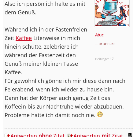
Also ich persönlich halte es mit
dem Genuß.
Während ich in der Fastenfreien
Atuc
Zeit
Kaffee
Literweise in mich
... ist OFFLINE
hinein schütte, zelebriere ich
während der Fastenzeit den
Beiträge:
17
Genuß meiner kleinen Tasse
Kaffee.
Für gewöhnlich gönne ich mir diese dann nach
Feierabend, wenn ich wieder zu hause bin.
Dann hat der Körper auch genug Zeit das
Koffeein bis zur Nachtruhe wieder abzubauen.
Probleme hatte ich damit noch nie.
Antworten
ohne
Zitat
Antworten
mit
Zitat