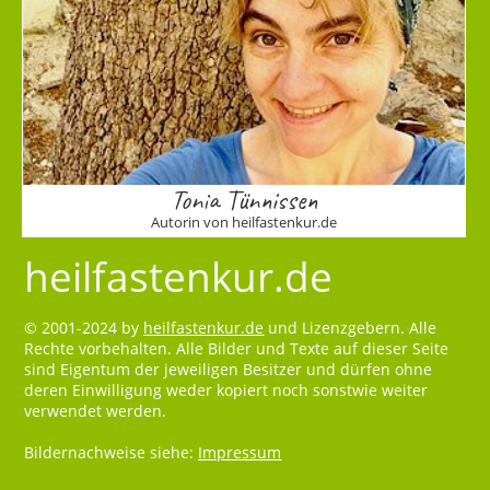
Tonia Tünnissen
Autorin von heilfastenkur.de
heilfastenkur.de
© 2001-2024 by
heilfastenkur.de
und Lizenzgebern. Alle
Rechte vorbehalten. Alle Bilder und Texte auf dieser Seite
sind Eigentum der jeweiligen Besitzer und dürfen ohne
deren Einwilligung weder kopiert noch sonstwie weiter
verwendet werden.
Bildernachweise siehe:
Impressum