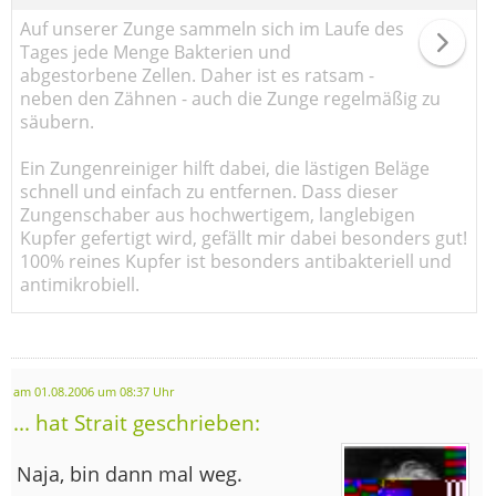
Auf unserer Zunge sammeln sich im Laufe des
Tages jede Menge Bakterien und
abgestorbene Zellen. Daher ist es ratsam -
neben den Zähnen - auch die Zunge regelmäßig zu
säubern.
Ein Zungenreiniger hilft dabei, die lästigen Beläge
schnell und einfach zu entfernen. Dass dieser
Zungenschaber aus hochwertigem, langlebigen
Kupfer gefertigt wird, gefällt mir dabei besonders gut!
100% reines Kupfer ist besonders antibakteriell und
antimikrobiell.
am 01.08.2006 um 08:37 Uhr
... hat Strait geschrieben:
Naja, bin dann mal weg.