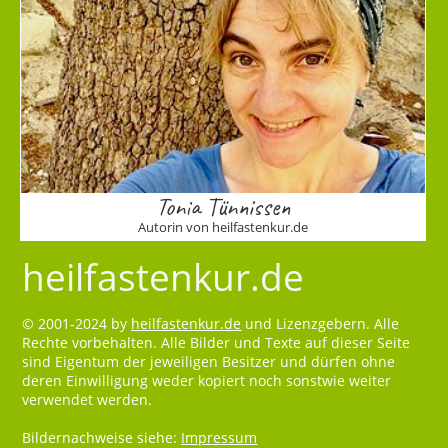
Tonia Tünnissen
Autorin von heilfastenkur.de
heilfastenkur.de
© 2001-2024 by
heilfastenkur.de
und Lizenzgebern. Alle
Rechte vorbehalten. Alle Bilder und Texte auf dieser Seite
sind Eigentum der jeweiligen Besitzer und dürfen ohne
deren Einwilligung weder kopiert noch sonstwie weiter
verwendet werden.
Bildernachweise siehe:
Impressum