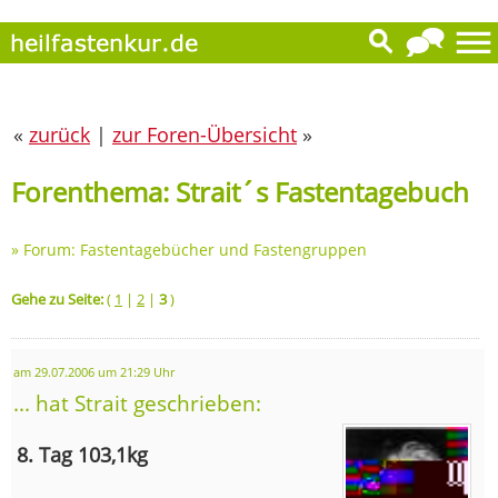
«
zurück
|
zur Foren-Übersicht
»
Forenthema: Strait´s Fastentagebuch
»
Forum: Fastentagebücher und Fastengruppen
Gehe zu Seite:
(
1
|
2
|
3
)
am 29.07.2006 um 21:29 Uhr
... hat Strait geschrieben:
8. Tag 103,1kg