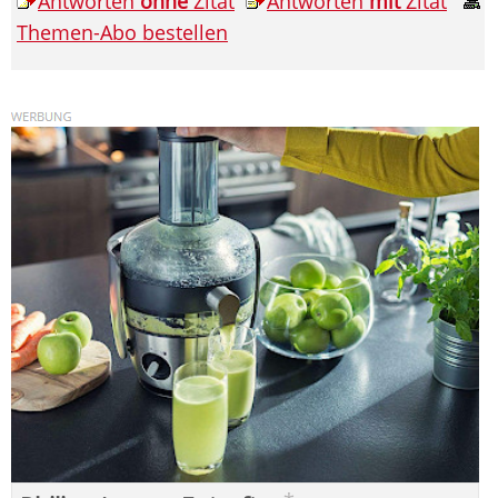
Antworten
ohne
Zitat
Antworten
mit
Zitat
Themen-Abo bestellen