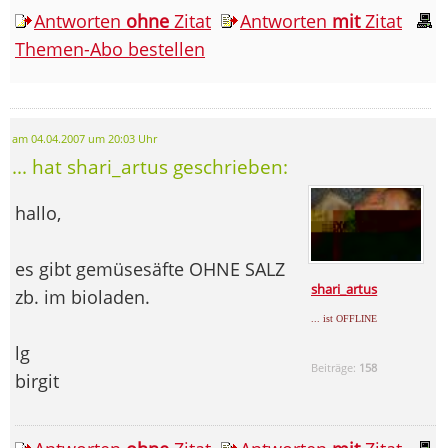
Antworten
ohne
Zitat
Antworten
mit
Zitat
Themen-Abo bestellen
am 04.04.2007 um 20:03 Uhr
... hat shari_artus geschrieben:
hallo,
es gibt gemüsesäfte OHNE SALZ
shari_artus
zb. im bioladen.
... ist OFFLINE
lg
Beiträge:
158
birgit