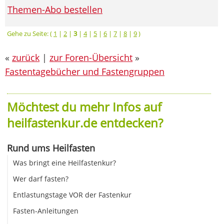
Themen-Abo bestellen
Gehe zu Seite: (
1
|
2
|
3
|
4
|
5
|
6
|
7
|
8
|
9
)
«
zurück
|
zur Foren-Übersicht
»
Fastentagebücher und Fastengruppen
Möchtest du mehr Infos auf
heilfastenkur.de entdecken?
Rund ums Heilfasten
Was bringt eine Heilfastenkur?
Wer darf fasten?
Entlastungstage VOR der Fastenkur
Fasten-Anleitungen