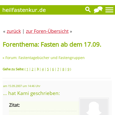
«
zurück
|
zur Foren-Übersicht
»
Forenthema: Fasten ab dem 17.09.
»
Forum: Fastentagebücher und Fastengruppen
Gehe zu Seite:
(
1
|
2
|
3
|
4
|
5
|
6
|
7
|
8
|
9
)
am 15.09.2007 um 14:46 Uhr
... hat Kami geschrieben:
Zitat: