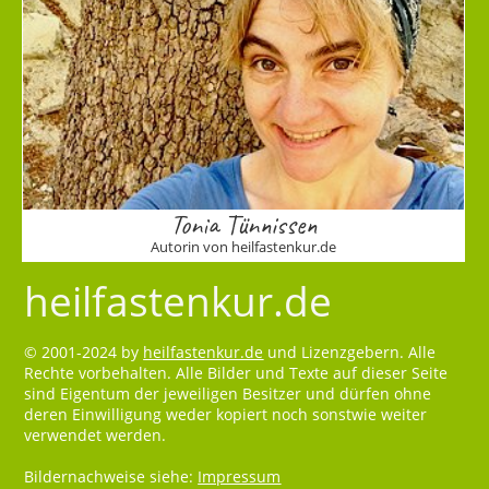
Tonia Tünnissen
Autorin von heilfastenkur.de
heilfastenkur.de
© 2001-2024 by
heilfastenkur.de
und Lizenzgebern. Alle
Rechte vorbehalten. Alle Bilder und Texte auf dieser Seite
sind Eigentum der jeweiligen Besitzer und dürfen ohne
deren Einwilligung weder kopiert noch sonstwie weiter
verwendet werden.
Bildernachweise siehe:
Impressum