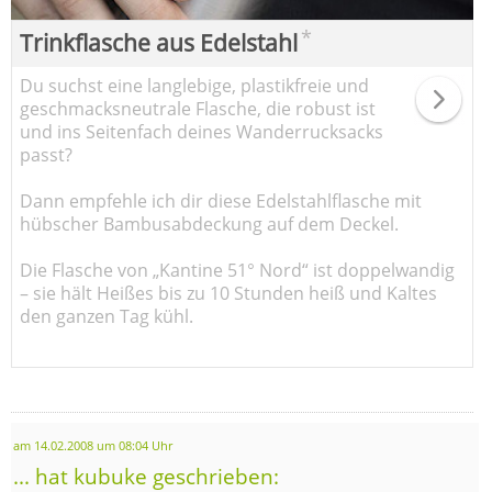
*
Trinkflasche aus Edelstahl
Du suchst eine langlebige, plastikfreie und
geschmacksneutrale Flasche, die robust ist
und ins Seitenfach deines Wanderrucksacks
passt?
Dann empfehle ich dir diese Edelstahlflasche mit
hübscher Bambusabdeckung auf dem Deckel.
Die Flasche von „Kantine 51° Nord“ ist doppelwandig
– sie hält Heißes bis zu 10 Stunden heiß und Kaltes
den ganzen Tag kühl.
am 14.02.2008 um 08:04 Uhr
... hat kubuke geschrieben: