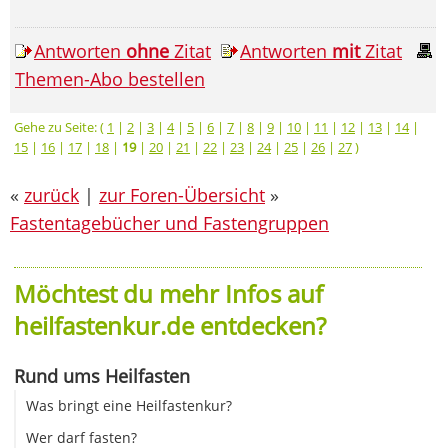
Antworten
ohne
Zitat
Antworten
mit
Zitat
Themen-Abo bestellen
Gehe zu Seite: (
1
|
2
|
3
|
4
|
5
|
6
|
7
|
8
|
9
|
10
|
11
|
12
|
13
|
14
|
15
|
16
|
17
|
18
|
19
|
20
|
21
|
22
|
23
|
24
|
25
|
26
|
27
)
«
zurück
|
zur Foren-Übersicht
»
Fastentagebücher und Fastengruppen
Möchtest du mehr Infos auf
heilfastenkur.de entdecken?
Rund ums Heilfasten
Was bringt eine Heilfastenkur?
Wer darf fasten?