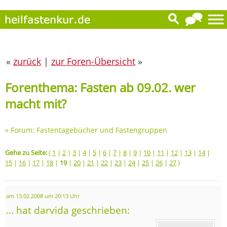
«
zurück
|
zur Foren-Übersicht
»
Forenthema: Fasten ab 09.02. wer
macht mit?
»
Forum: Fastentagebücher und Fastengruppen
Gehe zu Seite:
(
1
|
2
|
3
|
4
|
5
|
6
|
7
|
8
|
9
|
10
|
11
|
12
|
13
|
14
|
15
|
16
|
17
|
18
|
19
|
20
|
21
|
22
|
23
|
24
|
25
|
26
|
27
)
am 13.02.2008 um 20:13 Uhr
... hat darvida geschrieben: