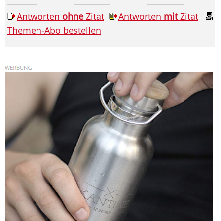
Antworten
ohne
Zitat
Antworten
mit
Zitat
Themen-Abo bestellen