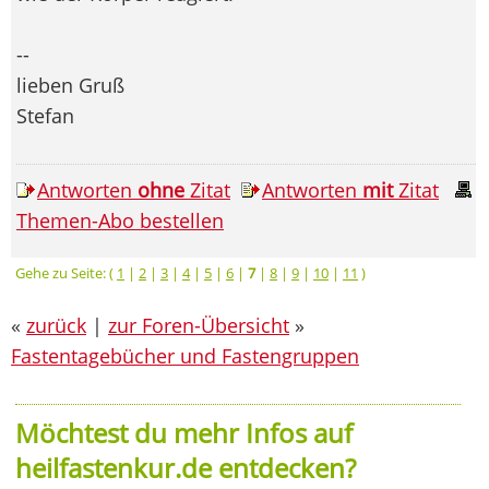
--
lieben Gruß
Stefan
Antworten
ohne
Zitat
Antworten
mit
Zitat
Themen-Abo bestellen
Gehe zu Seite: (
1
|
2
|
3
|
4
|
5
|
6
|
7
|
8
|
9
|
10
|
11
)
«
zurück
|
zur Foren-Übersicht
»
Fastentagebücher und Fastengruppen
Möchtest du mehr Infos auf
heilfastenkur.de entdecken?