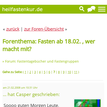
«
zurück
|
zur Foren-Übersicht
»
Forenthema: Fasten ab 18.02. , wer
macht mit?
»
Forum: Fastentagebücher und Fastengruppen
Gehe zu Seite:
(
1
|
2
|
3
|
4
|
5
|
6
|
7
|
8
|
9
|
10
|
11
)
am 21.02.2008 um 10:31 Uhr
... hat Casper geschrieben:
Soooo guten Morgen Leute,