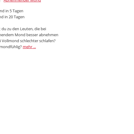
Abnehmender Mond
d in 5 Tagen
d in 20 Tagen
 du zu den Leuten, die bei
endem Mond besser abnehmen
i Vollmond schlechter schlafen?
 mondfühlig?
mehr ...