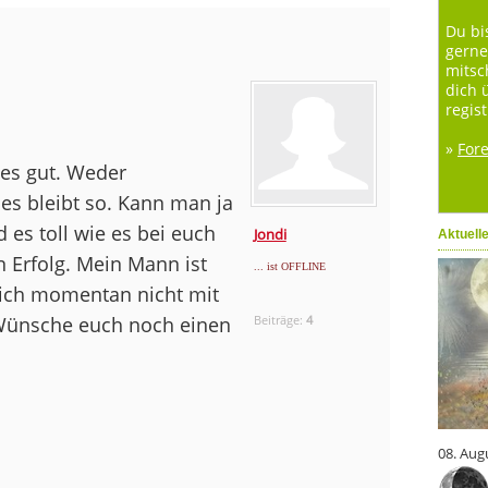
Du bi
gerne
mitsc
dich 
regist
»
For
 es gut. Weder
 es bleibt so. Kann man ja
 es toll wie es bei euch
Jondi
Aktuell
n Erfolg. Mein Mann ist
... ist OFFLINE
 ich momentan nicht mit
 Wünsche euch noch einen
Beiträge:
4
08. Aug