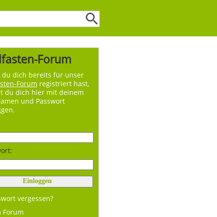
lfasten-Forum
du dich bereits für unser
asten-Forum
registriert hast,
t du dich hier mit deinem
namen und Passwort
ggen.
ort:
swort vergessen?
m Forum