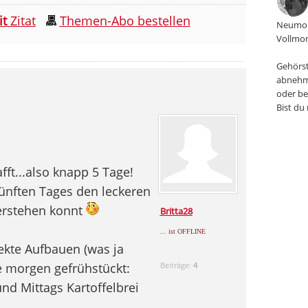
it
Zitat
Themen-Abo bestellen
Neumon
Vollmon
Gehörst
abnehm
oder be
Bist du
fft...also knapp 5 Tage!
ünften Tages den leckeren
erstehen konnt
Britta28
... ist OFFLINE
rekte Aufbauen (was ja
e morgen gefrühstückt:
Beiträge:
4
und Mittags Kartoffelbrei