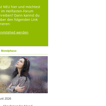
st NEU hier und möchtest
 im Heilfasten-Forum
hreiben? Dann kannst du
über den folgenden Link
rieren:
enmitglied werden
e Mondphase
ust 2026