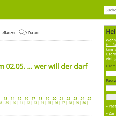
Hei
ilpflanzen
Forum
Wenn 
Heilf
kanns
User
einlo
2.05. ... wer will der darf
User:
Passw
2
|
13
|
14
|
15
|
16
|
17
|
18
|
19
|
20
|
21
|
22
|
23
|
24
|
25
38
|
39
|
40
|
41
|
42
|
43
|
44
|
45
|
46
|
47
|
48
|
49
|
50
|
» Pas
» Zu