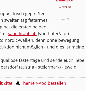
greimel2006
... ist OFFLINE
suppe, frisch gepreßten
en zweiten tag fettarmes
Beiträge:
9
g hat die ersten beiden
50ml
sauerkrautsaft
(von hofer/aldi)
td nordic-walken, denn ohne bewegung
duktion nicht möglich - und dies ist meine
quallose fastentage und sende euch liebe
persdorf (austria - steiermark) - ewald
it
Zitat
Themen-Abo bestellen