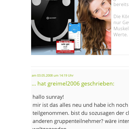
bereits
Die Kö
nur Ge
Muskel
Werte.
am 03.05.2008 um 14:19 Uhr
... hat greimel2006 geschrieben:
hallo sunray!
mir ist das alles neu und habe ich noc
teilgenommen. bist du sozusagen der ch
anderen gruppenteilnehmer? wäre inte
weltgegenden