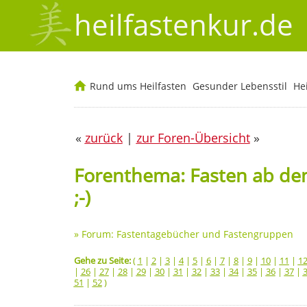
heilfastenkur.de
Rund ums Heilfasten
Gesunder Lebensstil
He
«
zurück
|
zur Foren-Übersicht
»
Forenthema: Fasten ab dem 0
;-)
»
Forum: Fastentagebücher und Fastengruppen
Gehe zu Seite:
(
1
|
2
|
3
|
4
|
5
|
6
|
7
|
8
|
9
|
10
|
11
|
1
|
26
|
27
|
28
|
29
|
30
|
31
|
32
|
33
|
34
|
35
|
36
|
37
|
51
|
52
)