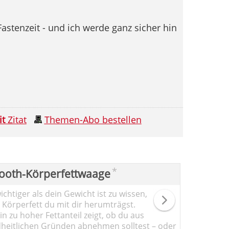
Fastenzeit - und ich werde ganz sicher hin
it
Zitat
Themen-Abo bestellen
*
ooth-Körperfettwaage
chtiger als dein Gewicht ist zu wissen,
l Körperfett du mit dir herumträgst.
n zu hoher Fettanteil zeigt, ob du aus
heitlichen Gründen abnehmen solltest – oder