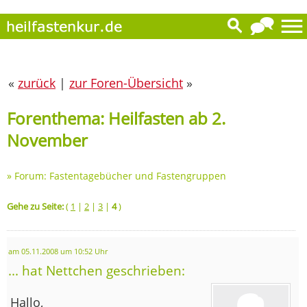
«
zurück
|
zur Foren-Übersicht
»
Forenthema: Heilfasten ab 2.
November
»
Forum: Fastentagebücher und Fastengruppen
Gehe zu Seite:
(
1
|
2
|
3
|
4
)
am 05.11.2008 um 10:52 Uhr
... hat Nettchen geschrieben:
Hallo,