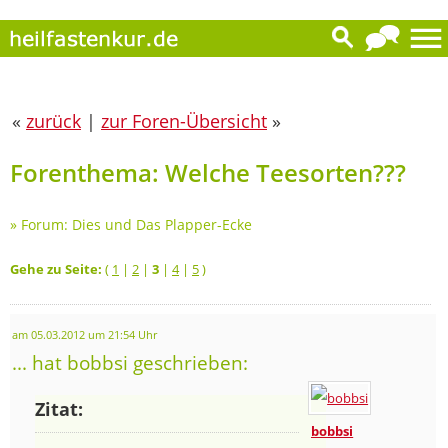
«
zurück
|
zur Foren-Übersicht
»
Forenthema: Welche Teesorten???
»
Forum: Dies und Das Plapper-Ecke
Gehe zu Seite:
(
1
|
2
|
3
|
4
|
5
)
am 05.03.2012 um 21:54 Uhr
... hat bobbsi geschrieben:
Zitat:
bobbsi