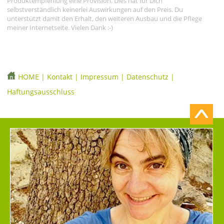
Produktempfehlung eine Provision. Dies hat für Dich
selbstverständlich keinerlei Auswirkungen auf den Preis. Du
unterstützt damit den Erhalt, den weiteren Ausbau und die Pflege
meiner Internetseite. Vielen Dank :-)
HOME
|
Kontakt
|
Impressum
|
Datenschutz
|
Haftungsausschluss