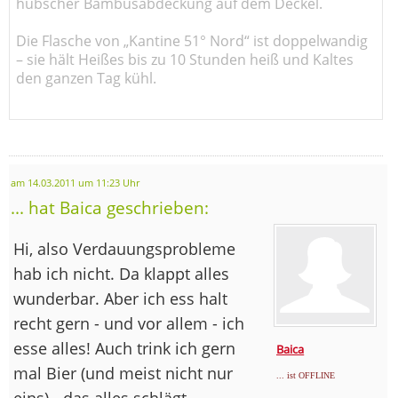
hübscher Bambusabdeckung auf dem Deckel.
Die Flasche von „Kantine 51° Nord“ ist doppelwandig
– sie hält Heißes bis zu 10 Stunden heiß und Kaltes
den ganzen Tag kühl.
am 14.03.2011 um 11:23 Uhr
... hat Baica geschrieben:
Hi, also Verdauungsprobleme
hab ich nicht. Da klappt alles
wunderbar. Aber ich ess halt
recht gern - und vor allem - ich
esse alles! Auch trink ich gern
Baica
mal Bier (und meist nicht nur
... ist OFFLINE
eins) - das alles schlägt