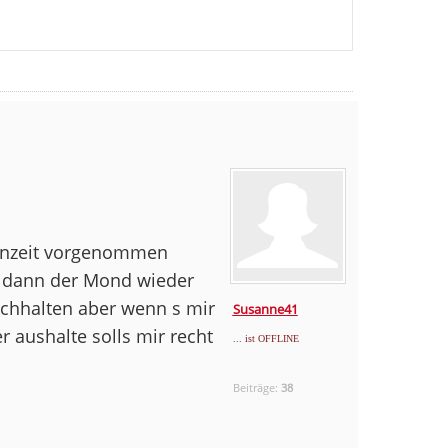
tenzeit vorgenommen
d dann der Mond wieder
chhalten aber wenn s mir
Susanne41
r aushalte solls mir recht
... ist OFFLINE
Beiträge:
38