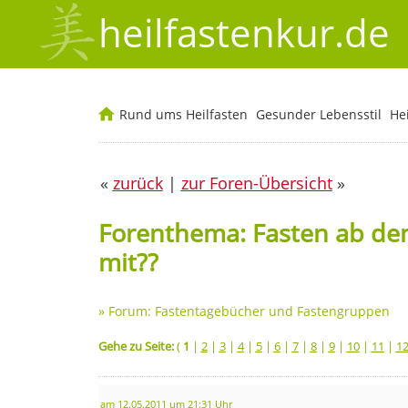
heilfastenkur.de
Rund ums Heilfasten
Gesunder Lebensstil
He
«
zurück
|
zur Foren-Übersicht
»
Forenthema: Fasten ab de
mit??
»
Forum: Fastentagebücher und Fastengruppen
Gehe zu Seite:
(
1
|
2
|
3
|
4
|
5
|
6
|
7
|
8
|
9
|
10
|
11
|
1
am 12.05.2011 um 21:31 Uhr