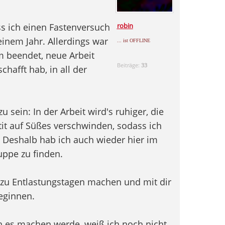
ass ich einen Fastenversuch
robin
inem Jahr. Allerdings war
... ist OFFLINE
m beendet, neue Arbeit
Beiträge:
33
chafft hab, in all der
u sein: In der Arbeit wird's ruhiger, die
t auf Süßes verschwinden, sodass ich
. Deshalb hab ich auch wieder hier im
ppe zu finden.
g zu Entlastungstagen machen und mit dir
eginnen.
ch es machen werde, weiß ich noch nicht.