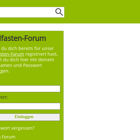
lfasten-Forum
du dich bereits für unser
asten-Forum
registriert hast,
t du dich hier mit deinem
namen und Passwort
ggen.
ort:
swort vergessen?
m Forum