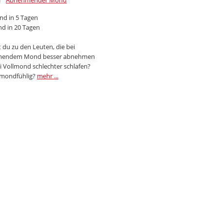
Abnehmender Mond
d in 5 Tagen
d in 20 Tagen
 du zu den Leuten, die bei
endem Mond besser abnehmen
i Vollmond schlechter schlafen?
 mondfühlig?
mehr ...