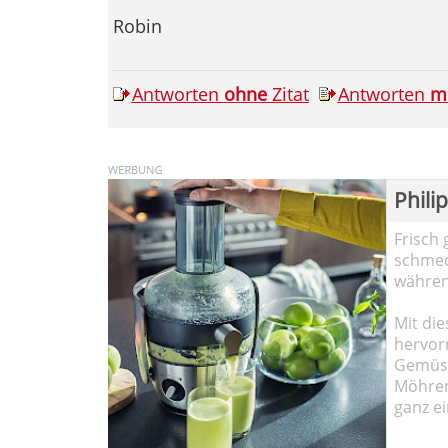
Robin
Antworten
ohne
Zitat
Antworten
m
Phili
Frisch 
schmec
währen
Mit die
hervor
Gemüse
Möhren!
ganz ei