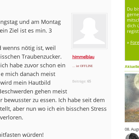
Du bi
gerne
mitsc
ungstag und am Montag
dich 
n Ziel ist es min. 3
regist
»
For
wenns nötig ist, weil
 bisschen Traubenzucker.
himmelblau
n ich habe zuvor schon ein
... ist OFFLINE
Aktuell
hle mich danach meist
h wird mein Hautbild
Beiträge:
65
 Beschwerden gehen meist
r bewusster zu essen. Ich habe seit dem
ellt, aber nun wo ich ein bisschen Stress
 verloren.
08. Aug
itfasten würden!