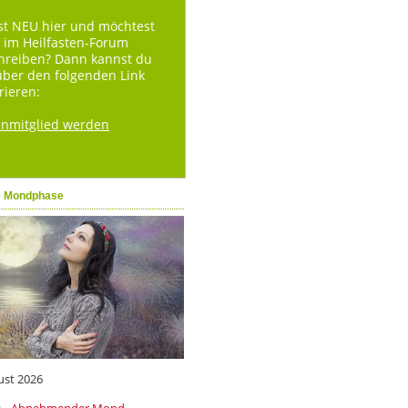
st NEU hier und möchtest
 im Heilfasten-Forum
hreiben? Dann kannst du
über den folgenden Link
rieren:
enmitglied werden
e Mondphase
ust 2026