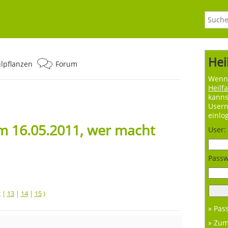
Hei
ilpflanzen
Forum
Wenn 
Heilf
kanns
User
einlo
m 16.05.2011, wer macht
User:
Passw
2
|
13
|
14
|
15
)
» Pas
» Zu