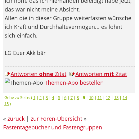
Ich hoffe das ich niemanden beleidigt habe jetzt,
das war nicht meine Absicht.
Allen die in dieser Gruppe weiterfasten wünsche
ich Kraft und Durchhaltevermögen... es lohnt
sich einfach.
LG Euer Akkibär
Antworten
ohne
Zitat
Antworten
mit
Zitat
Themen-Abo bestellen
Gehe zu Seite: (
1
|
2
|
3
|
4
|
5
|
6
|
7
|
8
|
9
|
10
|
11
|
12
|
13
|
14
|
15
)
«
zurück
|
zur Foren-Übersicht
»
Fastentagebücher und Fastengruppen