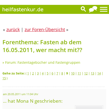
«
zurück
|
zur Foren-Übersicht
»
Forenthema: Fasten ab dem
16.05.2011, wer macht mit??
»
Forum: Fastentagebücher und Fastengruppen
Gehe zu Seite:
(
1
|
2
|
3
|
4
|
5
|
6
|
7
|
8
|
9
|
10
|
11
|
12
|
13
|
14
|
15
)
am 20.05.2011 um 11:04 Uhr
... hat Mona N geschrieben: