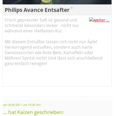
*
Philips Avance Entsafter
Frisch gepresster Saft ist gesund und
schmeckt besonders lecker - nicht nur
während einer Heilfasten-Kur.
Mit diesem Entsafter lassen sich nicht nur Äpfel
hervorragend entsaften, sondern auch harte
Gemüsesorten wie Rote Bete, Kartoffeln oder
Möhren! Spritzt nicht! Und lässt sich anschließend
ganz einfach reinigen!
am 20.05.2011 um 13:34 Uhr
... hat Kaizen geschrieben: