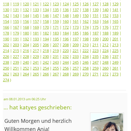
118
|
119
|
120
|
121
|
122
|
123
|
124
|
125
|
126
|
127
|
128
|
129
|
130
|
131
|
132
|
133
|
134
|
135
|
136
|
137
|
138
|
139
|
140
|
141
|
142
|
143
|
144
|
145
|
146
|
147
|
148
|
149
|
150
|
151
|
152
|
153
|
154
|
155
|
156
|
157
|
158
|
159
|
160
|
161
|
162
|
163
|
164
|
165
|
166
|
167
|
168
|
169
|
170
|
171
|
172
|
173
|
174
|
175
|
176
|
177
|
178
|
179
|
180
|
181
|
182
|
183
|
184
|
185
|
186
|
187
|
188
|
189
|
190
|
191
|
192
|
193
|
194
|
195
|
196
|
197
|
198
|
199
|
200
|
201
|
202
|
203
|
204
|
205
|
206
|
207
|
208
|
209
|
210
|
211
|
212
|
213
|
214
|
215
|
216
|
217
|
218
|
219
|
220
|
221
|
222
|
223
|
224
|
225
|
226
|
227
|
228
|
229
|
230
|
231
|
232
|
233
|
234
|
235
|
236
|
237
|
238
|
239
|
240
|
241
|
242
|
243
|
244
|
245
|
246
|
247
|
248
|
249
|
250
|
251
|
252
|
253
|
254
|
255
|
256
|
257
|
258
|
259
|
260
|
261
|
262
|
263
|
264
|
265
|
266
|
267
|
268
|
269
|
270
|
271
|
272
|
273
|
274
)
am 08.01.2013 um 06:25 Uhr
... hat katyes geschrieben:
Guten Morgen und herzlich
Willkommen Anja!