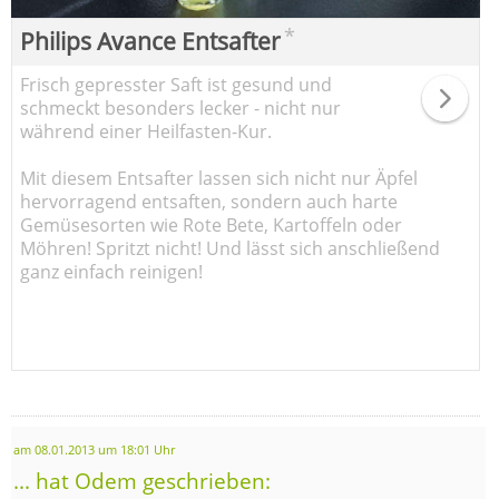
*
Philips Avance Entsafter
Frisch gepresster Saft ist gesund und
schmeckt besonders lecker - nicht nur
während einer Heilfasten-Kur.
Mit diesem Entsafter lassen sich nicht nur Äpfel
hervorragend entsaften, sondern auch harte
Gemüsesorten wie Rote Bete, Kartoffeln oder
Möhren! Spritzt nicht! Und lässt sich anschließend
ganz einfach reinigen!
am 08.01.2013 um 18:01 Uhr
... hat Odem geschrieben: