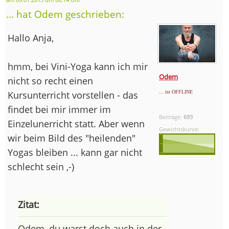
... hat Odem geschrieben:
Hallo Anja,
hmm, bei Vini-Yoga kann ich mir
Odem
nicht so recht einen
Kursunterricht vorstellen - das
... ist OFFLINE
findet bei mir immer im
Beiträge:
693
Einzelunerricht statt. Aber wenn
Gewichtskurve:
wir beim Bild des "heilenden"
Yogas bleiben ... kann gar nicht
schlecht sein ,-)
Zitat:
Odem, du warst doch auch in der