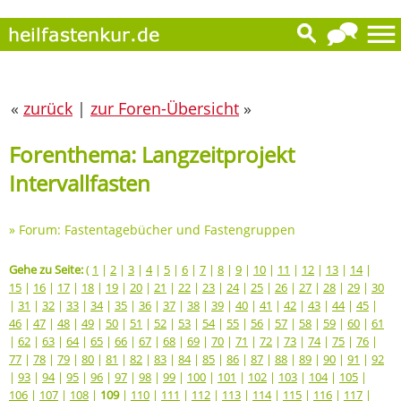
«
zurück
|
zur Foren-Übersicht
»
Forenthema: Langzeitprojekt
Intervallfasten
»
Forum: Fastentagebücher und Fastengruppen
Gehe zu Seite:
(
1
|
2
|
3
|
4
|
5
|
6
|
7
|
8
|
9
|
10
|
11
|
12
|
13
|
14
|
15
|
16
|
17
|
18
|
19
|
20
|
21
|
22
|
23
|
24
|
25
|
26
|
27
|
28
|
29
|
30
|
31
|
32
|
33
|
34
|
35
|
36
|
37
|
38
|
39
|
40
|
41
|
42
|
43
|
44
|
45
|
46
|
47
|
48
|
49
|
50
|
51
|
52
|
53
|
54
|
55
|
56
|
57
|
58
|
59
|
60
|
61
|
62
|
63
|
64
|
65
|
66
|
67
|
68
|
69
|
70
|
71
|
72
|
73
|
74
|
75
|
76
|
77
|
78
|
79
|
80
|
81
|
82
|
83
|
84
|
85
|
86
|
87
|
88
|
89
|
90
|
91
|
92
|
93
|
94
|
95
|
96
|
97
|
98
|
99
|
100
|
101
|
102
|
103
|
104
|
105
|
106
|
107
|
108
|
109
|
110
|
111
|
112
|
113
|
114
|
115
|
116
|
117
|