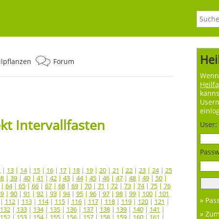
Hei
ilpflanzen
Forum
Wenn 
Heilf
kanns
User
einlo
t Intervallfasten
User:
Passw
2
|
13
|
14
|
15
|
16
|
17
|
18
|
19
|
20
|
21
|
22
|
23
|
24
|
25
38
|
39
|
40
|
41
|
42
|
43
|
44
|
45
|
46
|
47
|
48
|
49
|
50
|
|
64
|
65
|
66
|
67
|
68
|
69
|
70
|
71
|
72
|
73
|
74
|
75
|
76
89
|
90
|
91
|
92
|
93
|
94
|
95
|
96
|
97
|
98
|
99
|
100
|
101
» Pas
|
112
|
113
|
114
|
115
|
116
|
117
|
118
|
119
|
120
|
121
|
132
|
133
|
134
|
135
|
136
|
137
|
138
|
139
|
140
|
141
|
» Zu
152
|
153
|
154
|
155
|
156
|
157
|
158
|
159
|
160
|
161
|