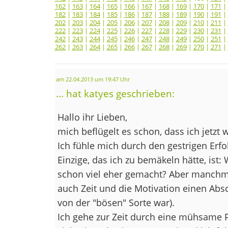
162
|
163
|
164
|
165
|
166
|
167
|
168
|
169
|
170
|
171
|
182
|
183
|
184
|
185
|
186
|
187
|
188
|
189
|
190
|
191
|
202
|
203
|
204
|
205
|
206
|
207
|
208
|
209
|
210
|
211
|
222
|
223
|
224
|
225
|
226
|
227
|
228
|
229
|
230
|
231
|
242
|
243
|
244
|
245
|
246
|
247
|
248
|
249
|
250
|
251
|
262
|
263
|
264
|
265
|
266
|
267
|
268
|
269
|
270
|
271
|
am 22.04.2013 um 19:47 Uhr
... hat katyes geschrieben:
Hallo ihr Lieben,
mich beflügelt es schon, dass ich jetzt w
Ich fühle mich durch den gestrigen Erfo
Einzige, das ich zu bemäkeln hätte, ist
schon viel eher gemacht? Aber manchm
auch Zeit und die Motivation einen Ab
von der "bösen" Sorte war).
Ich gehe zur Zeit durch eine mühsame 