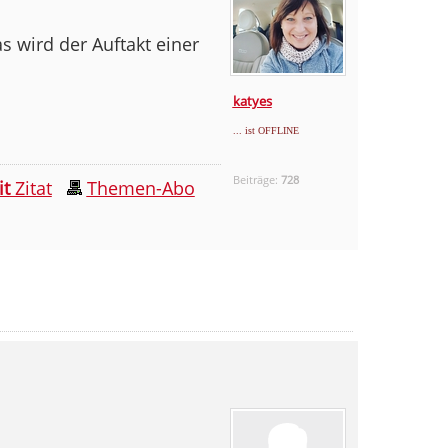
s wird der Auftakt einer
katyes
... ist OFFLINE
Beiträge:
728
it
Zitat
Themen-Abo