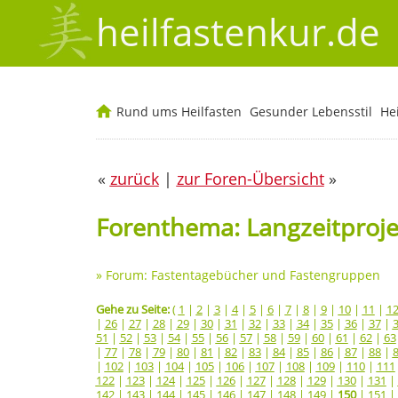
heilfastenkur.de
Rund ums Heilfasten
Gesunder Lebensstil
He
«
zurück
|
zur Foren-Übersicht
»
Forenthema: Langzeitprojek
»
Forum: Fastentagebücher und Fastengruppen
Gehe zu Seite:
(
1
|
2
|
3
|
4
|
5
|
6
|
7
|
8
|
9
|
10
|
11
|
1
|
26
|
27
|
28
|
29
|
30
|
31
|
32
|
33
|
34
|
35
|
36
|
37
|
51
|
52
|
53
|
54
|
55
|
56
|
57
|
58
|
59
|
60
|
61
|
62
|
63
|
77
|
78
|
79
|
80
|
81
|
82
|
83
|
84
|
85
|
86
|
87
|
88
|
|
102
|
103
|
104
|
105
|
106
|
107
|
108
|
109
|
110
|
111
122
|
123
|
124
|
125
|
126
|
127
|
128
|
129
|
130
|
131
|
142
|
143
|
144
|
145
|
146
|
147
|
148
|
149
|
150
|
151
|