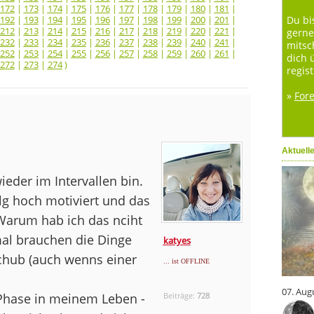
172
|
173
|
174
|
175
|
176
|
177
|
178
|
179
|
180
|
181
|
192
|
193
|
194
|
195
|
196
|
197
|
198
|
199
|
200
|
201
|
Du bi
212
|
213
|
214
|
215
|
216
|
217
|
218
|
219
|
220
|
221
|
gerne
232
|
233
|
234
|
235
|
236
|
237
|
238
|
239
|
240
|
241
|
mitsc
252
|
253
|
254
|
255
|
256
|
257
|
258
|
259
|
260
|
261
|
dich 
272
|
273
|
274
)
regist
»
For
Aktuell
ieder im Intervallen bin.
lg hoch motiviert und das
: Warum hab ich das nciht
al brauchen die Dinge
katyes
schub (auch wenns einer
... ist OFFLINE
07. Aug
Phase in meinem Leben -
Beiträge:
728