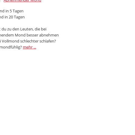
Abnehmender Mond
d in 5 Tagen
d in 20 Tagen
 du zu den Leuten, die bei
endem Mond besser abnehmen
i Vollmond schlechter schlafen?
 mondfühlig?
mehr ...