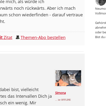
le mich, als würde ich
wärts noch rückwärts. Aber ich mach
Neumon
Vollmon
raum schon wiederfinden - darauf vertraue
ht.
Gehörst
abnehm
oder be
it
Zitat
Themen-Abo bestellen
Bist du
bei bist, vielleicht
Simona
tes das Intervallen Dich ja
... ist OFFLINE
sch ein wenig. Mir