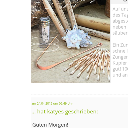
Auf un
des Ta
abgesto
neben 
säuber
Ein Zun
schnell
Zungen
Kupfer 
gut! 10
und ant
am 24.04.2013 um 06:49 Uhr
... hat katyes geschrieben:
Guten Morgen!