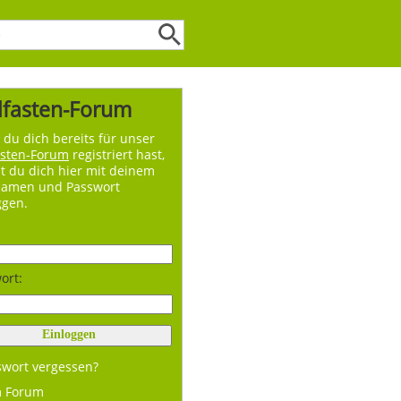
lfasten-Forum
du dich bereits für unser
asten-Forum
registriert hast,
t du dich hier mit deinem
namen und Passwort
ggen.
ort:
swort vergessen?
m Forum