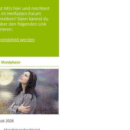
st NEU hier und möchtest
 im Heilfasten-Forum
hreiben? Dann kannst du
über den folgenden Link
rieren:
enmitglied werden
e Mondphase
ust 2026