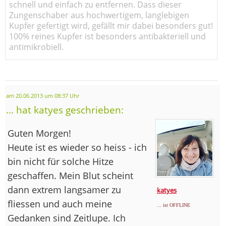
schnell und einfach zu entfernen. Dass dieser
Zungenschaber aus hochwertigem, langlebigen
Kupfer gefertigt wird, gefällt mir dabei besonders gut!
100% reines Kupfer ist besonders antibakteriell und
antimikrobiell.
am 20.06.2013 um 08:37 Uhr
... hat katyes geschrieben:
Guten Morgen!
Heute ist es wieder so heiss - ich
bin nicht für solche Hitze
geschaffen. Mein Blut scheint
dann extrem langsamer zu
katyes
fliessen und auch meine
... ist OFFLINE
Gedanken sind Zeitlupe. Ich