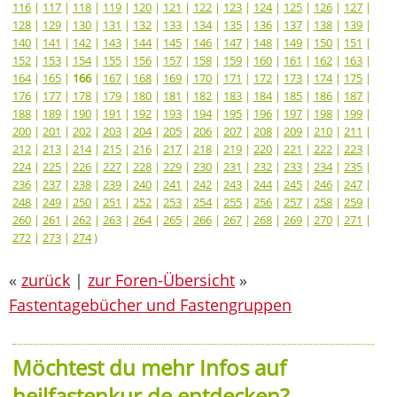
116
|
117
|
118
|
119
|
120
|
121
|
122
|
123
|
124
|
125
|
126
|
127
|
128
|
129
|
130
|
131
|
132
|
133
|
134
|
135
|
136
|
137
|
138
|
139
|
140
|
141
|
142
|
143
|
144
|
145
|
146
|
147
|
148
|
149
|
150
|
151
|
152
|
153
|
154
|
155
|
156
|
157
|
158
|
159
|
160
|
161
|
162
|
163
|
164
|
165
|
166
|
167
|
168
|
169
|
170
|
171
|
172
|
173
|
174
|
175
|
176
|
177
|
178
|
179
|
180
|
181
|
182
|
183
|
184
|
185
|
186
|
187
|
188
|
189
|
190
|
191
|
192
|
193
|
194
|
195
|
196
|
197
|
198
|
199
|
200
|
201
|
202
|
203
|
204
|
205
|
206
|
207
|
208
|
209
|
210
|
211
|
212
|
213
|
214
|
215
|
216
|
217
|
218
|
219
|
220
|
221
|
222
|
223
|
224
|
225
|
226
|
227
|
228
|
229
|
230
|
231
|
232
|
233
|
234
|
235
|
236
|
237
|
238
|
239
|
240
|
241
|
242
|
243
|
244
|
245
|
246
|
247
|
248
|
249
|
250
|
251
|
252
|
253
|
254
|
255
|
256
|
257
|
258
|
259
|
260
|
261
|
262
|
263
|
264
|
265
|
266
|
267
|
268
|
269
|
270
|
271
|
272
|
273
|
274
)
«
zurück
|
zur Foren-Übersicht
»
Fastentagebücher und Fastengruppen
Möchtest du mehr Infos auf
heilfastenkur.de entdecken?