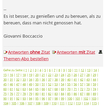
--
Es ist besser, zu genießen und zu bereuen, als zu
bereuen, dass man nicht genossen hat.
Giovanni Boccaccio
Antworten
ohne
Zitat
Antworten
mit
Zitat
Themen-Abo bestellen
Gehe zu Seite: (
1
|
2
|
3
|
4
|
5
|
6
|
7
|
8
|
9
|
10
|
11
|
12
|
13
|
14
|
15
|
16
|
17
|
18
|
19
|
20
|
21
|
22
|
23
|
24
|
25
|
26
|
27
|
28
|
29
|
30
|
31
|
32
|
33
|
34
|
35
|
36
|
37
|
38
|
39
|
40
|
41
|
42
|
43
|
44
|
45
|
46
|
47
|
48
|
49
|
50
|
51
|
52
|
53
|
54
|
55
|
56
|
57
|
58
|
59
|
60
|
61
|
62
|
63
|
64
|
65
|
66
|
67
|
68
|
69
|
70
|
71
|
72
|
73
|
74
|
75
|
76
|
77
|
78
|
79
|
80
|
81
|
82
|
83
|
84
|
85
|
86
|
87
|
88
|
89
|
90
|
91
|
92
|
93
|
94
|
95
|
96
|
97
|
98
|
99
|
100
|
101
|
102
|
103
|
104
|
105
|
106
|
107
|
108
|
109
|
110
|
111
|
112
|
113
|
114
|
115
|