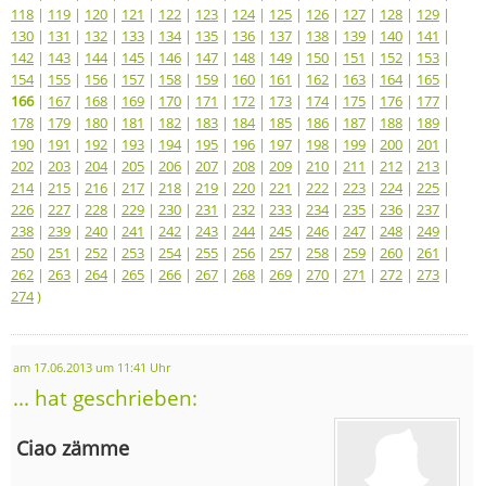
118
|
119
|
120
|
121
|
122
|
123
|
124
|
125
|
126
|
127
|
128
|
129
|
130
|
131
|
132
|
133
|
134
|
135
|
136
|
137
|
138
|
139
|
140
|
141
|
142
|
143
|
144
|
145
|
146
|
147
|
148
|
149
|
150
|
151
|
152
|
153
|
154
|
155
|
156
|
157
|
158
|
159
|
160
|
161
|
162
|
163
|
164
|
165
|
166
|
167
|
168
|
169
|
170
|
171
|
172
|
173
|
174
|
175
|
176
|
177
|
178
|
179
|
180
|
181
|
182
|
183
|
184
|
185
|
186
|
187
|
188
|
189
|
190
|
191
|
192
|
193
|
194
|
195
|
196
|
197
|
198
|
199
|
200
|
201
|
202
|
203
|
204
|
205
|
206
|
207
|
208
|
209
|
210
|
211
|
212
|
213
|
214
|
215
|
216
|
217
|
218
|
219
|
220
|
221
|
222
|
223
|
224
|
225
|
226
|
227
|
228
|
229
|
230
|
231
|
232
|
233
|
234
|
235
|
236
|
237
|
238
|
239
|
240
|
241
|
242
|
243
|
244
|
245
|
246
|
247
|
248
|
249
|
250
|
251
|
252
|
253
|
254
|
255
|
256
|
257
|
258
|
259
|
260
|
261
|
262
|
263
|
264
|
265
|
266
|
267
|
268
|
269
|
270
|
271
|
272
|
273
|
274
)
am 17.06.2013 um 11:41 Uhr
... hat geschrieben:
Ciao zämme