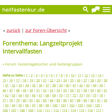
«
zurück
|
zur Foren-Übersicht
»
Forenthema: Langzeitprojekt
Intervallfasten
»
Forum: Fastentagebücher und Fastengruppen
Gehe zu Seite:
(
1
|
2
|
3
|
4
|
5
|
6
|
7
|
8
|
9
|
10
|
11
|
12
|
13
|
14
|
15
|
16
|
17
|
18
|
19
|
20
|
21
|
22
|
23
|
24
|
25
|
26
|
27
|
28
|
29
|
30
|
31
|
32
|
33
|
34
|
35
|
36
|
37
|
38
|
39
|
40
|
41
|
42
|
43
|
44
|
45
|
46
|
47
|
48
|
49
|
50
|
51
|
52
|
53
|
54
|
55
|
56
|
57
|
58
|
59
|
60
|
61
|
62
|
63
|
64
|
65
|
66
|
67
|
68
|
69
|
70
|
71
|
72
|
73
|
74
|
75
|
76
|
77
|
78
|
79
|
80
|
81
|
82
|
83
|
84
|
85
|
86
|
87
|
88
|
89
|
90
|
91
|
92
|
93
|
94
|
95
|
96
|
97
|
98
|
99
|
100
|
101
|
102
|
103
|
104
|
105
|
106
|
107
|
108
|
109
|
110
|
111
|
112
|
113
|
114
|
115
|
116
|
117
|