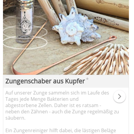
*
Zungenschaber aus Kupfer
Auf unserer Zunge sammeln sich im Laufe des
Tages jede Menge Bakterien und
abgestorbene Zellen. Daher ist es ratsam -
neben den Zähnen - auch die Zunge regelmäßig zu
säubern.
Ein Zungenreiniger hilft dabei, die lästigen Beläge