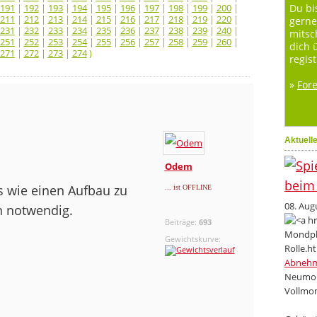
191
|
192
|
193
|
194
|
195
|
196
|
197
|
198
|
199
|
200
|
Du bi
211
|
212
|
213
|
214
|
215
|
216
|
217
|
218
|
219
|
220
|
gerne
231
|
232
|
233
|
234
|
235
|
236
|
237
|
238
|
239
|
240
|
mitsc
251
|
252
|
253
|
254
|
255
|
256
|
257
|
258
|
259
|
260
|
dich 
271
|
272
|
273
|
274
)
regist
»
For
Aktuell
Odem
as wie einen Aufbau zu
... ist OFFLINE
08. Aug
n notwendig.
Beiträge:
693
Gewichtskurve:
Abneh
Neumon
Vollmon