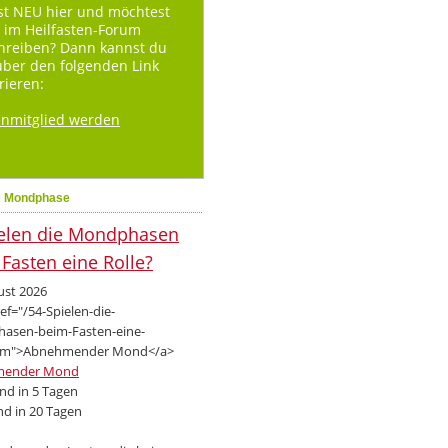
st NEU hier und möchtest
 im Heilfasten-Forum
hreiben? Dann kannst du
über den folgenden Link
rieren:
enmitglied werden
e Mondphase
ust 2026
mender Mond
d in 5 Tagen
d in 20 Tagen