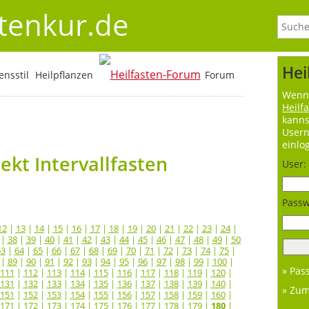
stenkur.de
Hei
nsstil
Heilpflanzen
Forum
Wenn 
Heilf
kanns
User
einlo
kt Intervallfasten
User:
Passw
12
|
13
|
14
|
15
|
16
|
17
|
18
|
19
|
20
|
21
|
22
|
23
|
24
|
|
38
|
39
|
40
|
41
|
42
|
43
|
44
|
45
|
46
|
47
|
48
|
49
|
50
63
|
64
|
65
|
66
|
67
|
68
|
69
|
70
|
71
|
72
|
73
|
74
|
75
|
|
89
|
90
|
91
|
92
|
93
|
94
|
95
|
96
|
97
|
98
|
99
|
100
|
» Pas
111
|
112
|
113
|
114
|
115
|
116
|
117
|
118
|
119
|
120
|
131
|
132
|
133
|
134
|
135
|
136
|
137
|
138
|
139
|
140
|
» Zu
151
|
152
|
153
|
154
|
155
|
156
|
157
|
158
|
159
|
160
|
171
|
172
|
173
|
174
|
175
|
176
|
177
|
178
|
179
|
180
|