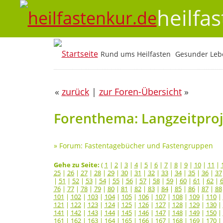
heilfa
Rund ums Heilfasten
Gesunder Lebe
«
zurück
|
zur Foren-Übersicht
»
Forenthema: Langzeitproje
»
Forum: Fastentagebücher und Fastengruppen
Gehe zu Seite:
(
1
|
2
|
3
|
4
|
5
|
6
|
7
|
8
|
9
|
10
|
11
|
25
|
26
|
27
|
28
|
29
|
30
|
31
|
32
|
33
|
34
|
35
|
36
|
37
|
51
|
52
|
53
|
54
|
55
|
56
|
57
|
58
|
59
|
60
|
61
|
62
|
76
|
77
|
78
|
79
|
80
|
81
|
82
|
83
|
84
|
85
|
86
|
87
|
88
101
|
102
|
103
|
104
|
105
|
106
|
107
|
108
|
109
|
110
|
121
|
122
|
123
|
124
|
125
|
126
|
127
|
128
|
129
|
130
|
141
|
142
|
143
|
144
|
145
|
146
|
147
|
148
|
149
|
150
|
161
|
162
|
163
|
164
|
165
|
166
|
167
|
168
|
169
|
170
|