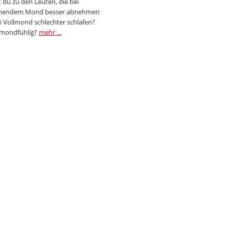
 du zu den Leuten, die bei
endem Mond besser abnehmen
i Vollmond schlechter schlafen?
 mondfühlig?
mehr ...