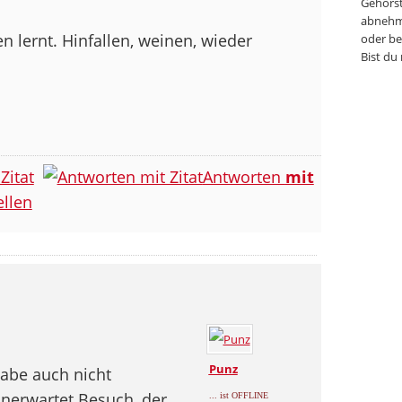
Gehörst
abnehm
 lernt. Hinfallen, weinen, wieder
oder be
Bist du
Zitat
Antworten
mit
llen
Punz
habe auch nicht
unerwartet Besuch, der
... ist OFFLINE