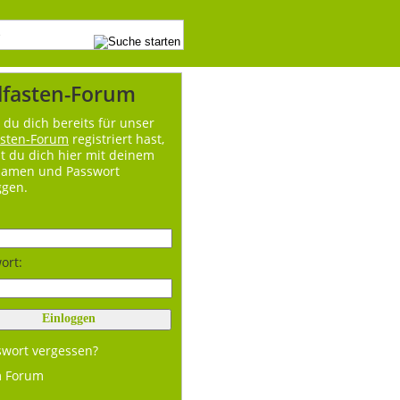
lfasten-Forum
du dich bereits für unser
asten-Forum
registriert hast,
t du dich hier mit deinem
namen und Passwort
ggen.
ort:
swort vergessen?
m Forum