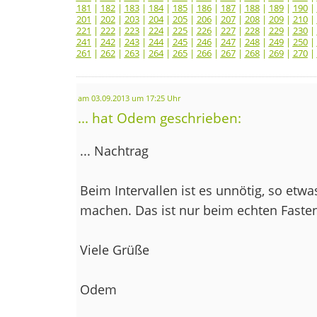
181
|
182
|
183
|
184
|
185
|
186
|
187
|
188
|
189
|
190
|
201
|
202
|
203
|
204
|
205
|
206
|
207
|
208
|
209
|
210
|
221
|
222
|
223
|
224
|
225
|
226
|
227
|
228
|
229
|
230
|
241
|
242
|
243
|
244
|
245
|
246
|
247
|
248
|
249
|
250
|
261
|
262
|
263
|
264
|
265
|
266
|
267
|
268
|
269
|
270
|
am 03.09.2013 um 17:25 Uhr
... hat Odem geschrieben:
... Nachtrag
Beim Intervallen ist es unnötig, so etw
machen. Das ist nur beim echten Faste
Viele Grüße
Odem