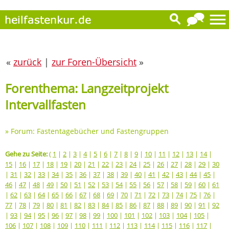
«
zurück
|
zur Foren-Übersicht
»
Forenthema: Langzeitprojekt
Intervallfasten
»
Forum: Fastentagebücher und Fastengruppen
Gehe zu Seite:
(
1
|
2
|
3
|
4
|
5
|
6
|
7
|
8
|
9
|
10
|
11
|
12
|
13
|
14
|
15
|
16
|
17
|
18
|
19
|
20
|
21
|
22
|
23
|
24
|
25
|
26
|
27
|
28
|
29
|
30
|
31
|
32
|
33
|
34
|
35
|
36
|
37
|
38
|
39
|
40
|
41
|
42
|
43
|
44
|
45
|
46
|
47
|
48
|
49
|
50
|
51
|
52
|
53
|
54
|
55
|
56
|
57
|
58
|
59
|
60
|
61
|
62
|
63
|
64
|
65
|
66
|
67
|
68
|
69
|
70
|
71
|
72
|
73
|
74
|
75
|
76
|
77
|
78
|
79
|
80
|
81
|
82
|
83
|
84
|
85
|
86
|
87
|
88
|
89
|
90
|
91
|
92
|
93
|
94
|
95
|
96
|
97
|
98
|
99
|
100
|
101
|
102
|
103
|
104
|
105
|
106
|
107
|
108
|
109
|
110
|
111
|
112
|
113
|
114
|
115
|
116
|
117
|