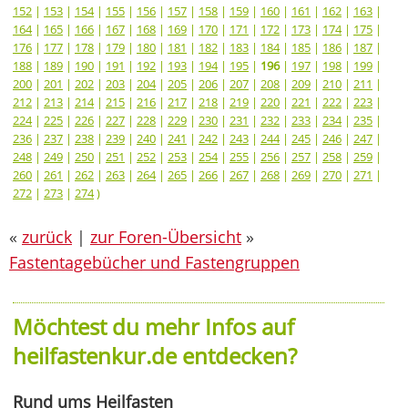
152
|
153
|
154
|
155
|
156
|
157
|
158
|
159
|
160
|
161
|
162
|
163
|
164
|
165
|
166
|
167
|
168
|
169
|
170
|
171
|
172
|
173
|
174
|
175
|
176
|
177
|
178
|
179
|
180
|
181
|
182
|
183
|
184
|
185
|
186
|
187
|
188
|
189
|
190
|
191
|
192
|
193
|
194
|
195
|
196
|
197
|
198
|
199
|
200
|
201
|
202
|
203
|
204
|
205
|
206
|
207
|
208
|
209
|
210
|
211
|
212
|
213
|
214
|
215
|
216
|
217
|
218
|
219
|
220
|
221
|
222
|
223
|
224
|
225
|
226
|
227
|
228
|
229
|
230
|
231
|
232
|
233
|
234
|
235
|
236
|
237
|
238
|
239
|
240
|
241
|
242
|
243
|
244
|
245
|
246
|
247
|
248
|
249
|
250
|
251
|
252
|
253
|
254
|
255
|
256
|
257
|
258
|
259
|
260
|
261
|
262
|
263
|
264
|
265
|
266
|
267
|
268
|
269
|
270
|
271
|
272
|
273
|
274
)
«
zurück
|
zur Foren-Übersicht
»
Fastentagebücher und Fastengruppen
Möchtest du mehr Infos auf
heilfastenkur.de entdecken?
Rund ums Heilfasten