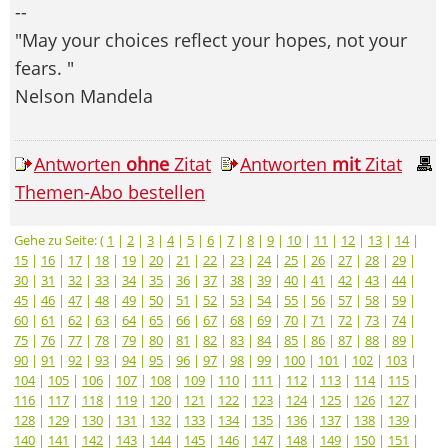
--
"May your choices reflect your hopes, not your
fears. "
Nelson Mandela
Antworten
ohne
Zitat
Antworten
mit
Zitat
Themen-Abo bestellen
Gehe zu Seite: (
1
|
2
|
3
|
4
|
5
|
6
|
7
|
8
|
9
|
10
|
11
|
12
|
13
|
14
|
15
|
16
|
17
|
18
|
19
|
20
|
21
|
22
|
23
|
24
|
25
|
26
|
27
|
28
|
29
|
30
|
31
|
32
|
33
|
34
|
35
|
36
|
37
|
38
|
39
|
40
|
41
|
42
|
43
|
44
|
45
|
46
|
47
|
48
|
49
|
50
|
51
|
52
|
53
|
54
|
55
|
56
|
57
|
58
|
59
|
60
|
61
|
62
|
63
|
64
|
65
|
66
|
67
|
68
|
69
|
70
|
71
|
72
|
73
|
74
|
75
|
76
|
77
|
78
|
79
|
80
|
81
|
82
|
83
|
84
|
85
|
86
|
87
|
88
|
89
|
90
|
91
|
92
|
93
|
94
|
95
|
96
|
97
|
98
|
99
|
100
|
101
|
102
|
103
|
104
|
105
|
106
|
107
|
108
|
109
|
110
|
111
|
112
|
113
|
114
|
115
|
116
|
117
|
118
|
119
|
120
|
121
|
122
|
123
|
124
|
125
|
126
|
127
|
128
|
129
|
130
|
131
|
132
|
133
|
134
|
135
|
136
|
137
|
138
|
139
|
140
|
141
|
142
|
143
|
144
|
145
|
146
|
147
|
148
|
149
|
150
|
151
|