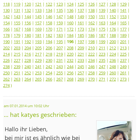
118
|
119
|
120
|
121
|
122
|
123
|
124
|
125
|
126
|
127
|
128
|
129
|
130
|
131
|
132
|
133
|
134
|
135
|
136
|
137
|
138
|
139
|
140
|
141
|
142
|
143
|
144
|
145
|
146
|
147
|
148
|
149
|
150
|
151
|
152
|
153
|
154
|
155
|
156
|
157
|
158
|
159
|
160
|
161
|
162
|
163
|
164
|
165
|
166
|
167
|
168
|
169
|
170
|
171
|
172
|
173
|
174
|
175
|
176
|
177
|
178
|
179
|
180
|
181
|
182
|
183
|
184
|
185
|
186
|
187
|
188
|
189
|
190
|
191
|
192
|
193
|
194
|
195
|
196
|
197
|
198
|
199
|
200
|
201
|
202
|
203
|
204
|
205
|
206
|
207
|
208
|
209
|
210
|
211
|
212
|
213
|
214
|
215
|
216
|
217
|
218
|
219
|
220
|
221
|
222
|
223
|
224
|
225
|
226
|
227
|
228
|
229
|
230
|
231
|
232
|
233
|
234
|
235
|
236
|
237
|
238
|
239
|
240
|
241
|
242
|
243
|
244
|
245
|
246
|
247
|
248
|
249
|
250
|
251
|
252
|
253
|
254
|
255
|
256
|
257
|
258
|
259
|
260
|
261
|
262
|
263
|
264
|
265
|
266
|
267
|
268
|
269
|
270
|
271
|
272
|
273
|
274
)
am 07.01.2014 um 10:02 Uhr
... hat katyes geschrieben:
Hallo ihr Lieben,
bei mir ist es ähnlich wie bei