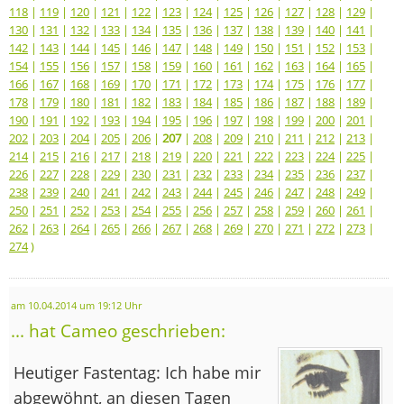
118
|
119
|
120
|
121
|
122
|
123
|
124
|
125
|
126
|
127
|
128
|
129
|
130
|
131
|
132
|
133
|
134
|
135
|
136
|
137
|
138
|
139
|
140
|
141
|
142
|
143
|
144
|
145
|
146
|
147
|
148
|
149
|
150
|
151
|
152
|
153
|
154
|
155
|
156
|
157
|
158
|
159
|
160
|
161
|
162
|
163
|
164
|
165
|
166
|
167
|
168
|
169
|
170
|
171
|
172
|
173
|
174
|
175
|
176
|
177
|
178
|
179
|
180
|
181
|
182
|
183
|
184
|
185
|
186
|
187
|
188
|
189
|
190
|
191
|
192
|
193
|
194
|
195
|
196
|
197
|
198
|
199
|
200
|
201
|
202
|
203
|
204
|
205
|
206
|
207
|
208
|
209
|
210
|
211
|
212
|
213
|
214
|
215
|
216
|
217
|
218
|
219
|
220
|
221
|
222
|
223
|
224
|
225
|
226
|
227
|
228
|
229
|
230
|
231
|
232
|
233
|
234
|
235
|
236
|
237
|
238
|
239
|
240
|
241
|
242
|
243
|
244
|
245
|
246
|
247
|
248
|
249
|
250
|
251
|
252
|
253
|
254
|
255
|
256
|
257
|
258
|
259
|
260
|
261
|
262
|
263
|
264
|
265
|
266
|
267
|
268
|
269
|
270
|
271
|
272
|
273
|
274
)
am 10.04.2014 um 19:12 Uhr
... hat Cameo geschrieben:
Heutiger Fastentag: Ich habe mir
abgewöhnt, an diesen Tagen