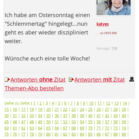
Ich habe am Ostersonntag einen
"Schlemmertag" hingelegt...nun
katyes
geht es aber wieder diszipliniert
... ist OFFLINE
weiter.
Beiträge:
728
Wünsche euch eine tolle Woche!
Antworten
ohne
Zitat
Antworten
mit
Zitat
Themen-Abo bestellen
Gehe zu Seite: (
1
|
2
|
3
|
4
|
5
|
6
|
7
|
8
|
9
|
10
|
11
|
12
|
13
|
14
|
15
|
16
|
17
|
18
|
19
|
20
|
21
|
22
|
23
|
24
|
25
|
26
|
27
|
28
|
29
|
30
|
31
|
32
|
33
|
34
|
35
|
36
|
37
|
38
|
39
|
40
|
41
|
42
|
43
|
44
|
45
|
46
|
47
|
48
|
49
|
50
|
51
|
52
|
53
|
54
|
55
|
56
|
57
|
58
|
59
|
60
|
61
|
62
|
63
|
64
|
65
|
66
|
67
|
68
|
69
|
70
|
71
|
72
|
73
|
74
|
75
|
76
|
77
|
78
|
79
|
80
|
81
|
82
|
83
|
84
|
85
|
86
|
87
|
88
|
89
|