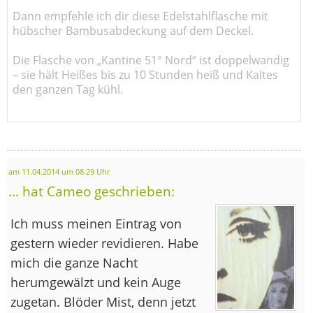
Dann empfehle ich dir diese Edelstahlflasche mit
hübscher Bambusabdeckung auf dem Deckel.
Die Flasche von „Kantine 51° Nord“ ist doppelwandig
– sie hält Heißes bis zu 10 Stunden heiß und Kaltes
den ganzen Tag kühl.
am 11.04.2014 um 08:29 Uhr
... hat Cameo geschrieben:
Ich muss meinen Eintrag von
gestern wieder revidieren. Habe
mich die ganze Nacht
herumgewälzt und kein Auge
zugetan. Blöder Mist, denn jetzt