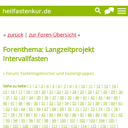
«
zurück
|
zur Foren-Übersicht
»
Forenthema: Langzeitprojekt
Intervallfasten
»
Forum: Fastentagebücher und Fastengruppen
Gehe zu Seite:
(
1
|
2
|
3
|
4
|
5
|
6
|
7
|
8
|
9
|
10
|
11
|
12
|
13
|
14
|
15
|
16
|
17
|
18
|
19
|
20
|
21
|
22
|
23
|
24
|
25
|
26
|
27
|
28
|
29
|
30
|
31
|
32
|
33
|
34
|
35
|
36
|
37
|
38
|
39
|
40
|
41
|
42
|
43
|
44
|
45
|
46
|
47
|
48
|
49
|
50
|
51
|
52
|
53
|
54
|
55
|
56
|
57
|
58
|
59
|
60
|
61
|
62
|
63
|
64
|
65
|
66
|
67
|
68
|
69
|
70
|
71
|
72
|
73
|
74
|
75
|
76
|
77
|
78
|
79
|
80
|
81
|
82
|
83
|
84
|
85
|
86
|
87
|
88
|
89
|
90
|
91
|
92
|
93
|
94
|
95
|
96
|
97
|
98
|
99
|
100
|
101
|
102
|
103
|
104
|
105
|
106
|
107
|
108
|
109
|
110
|
111
|
112
|
113
|
114
|
115
|
116
|
117
|