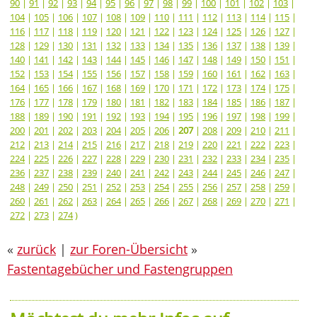
90
|
91
|
92
|
93
|
94
|
95
|
96
|
97
|
98
|
99
|
100
|
101
|
102
|
103
|
104
|
105
|
106
|
107
|
108
|
109
|
110
|
111
|
112
|
113
|
114
|
115
|
116
|
117
|
118
|
119
|
120
|
121
|
122
|
123
|
124
|
125
|
126
|
127
|
128
|
129
|
130
|
131
|
132
|
133
|
134
|
135
|
136
|
137
|
138
|
139
|
140
|
141
|
142
|
143
|
144
|
145
|
146
|
147
|
148
|
149
|
150
|
151
|
152
|
153
|
154
|
155
|
156
|
157
|
158
|
159
|
160
|
161
|
162
|
163
|
164
|
165
|
166
|
167
|
168
|
169
|
170
|
171
|
172
|
173
|
174
|
175
|
176
|
177
|
178
|
179
|
180
|
181
|
182
|
183
|
184
|
185
|
186
|
187
|
188
|
189
|
190
|
191
|
192
|
193
|
194
|
195
|
196
|
197
|
198
|
199
|
200
|
201
|
202
|
203
|
204
|
205
|
206
|
207
|
208
|
209
|
210
|
211
|
212
|
213
|
214
|
215
|
216
|
217
|
218
|
219
|
220
|
221
|
222
|
223
|
224
|
225
|
226
|
227
|
228
|
229
|
230
|
231
|
232
|
233
|
234
|
235
|
236
|
237
|
238
|
239
|
240
|
241
|
242
|
243
|
244
|
245
|
246
|
247
|
248
|
249
|
250
|
251
|
252
|
253
|
254
|
255
|
256
|
257
|
258
|
259
|
260
|
261
|
262
|
263
|
264
|
265
|
266
|
267
|
268
|
269
|
270
|
271
|
272
|
273
|
274
)
«
zurück
|
zur Foren-Übersicht
»
Fastentagebücher und Fastengruppen