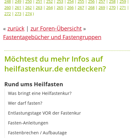
248
|
249
|
250
|
251
|
252
|
253
|
254
|
255
|
256
|
257
|
258
|
259
|
260
|
261
|
262
|
263
|
264
|
265
|
266
|
267
|
268
|
269
|
270
|
271
|
272
|
273
|
274
)
«
zurück
|
zur Foren-Übersicht
»
Fastentagebücher und Fastengruppen
Möchtest du mehr Infos auf
heilfastenkur.de entdecken?
Rund ums Heilfasten
Was bringt eine Heilfastenkur?
Wer darf fasten?
Entlastungstage VOR der Fastenkur
Fasten-Anleitungen
Fastenbrechen / Aufbautage