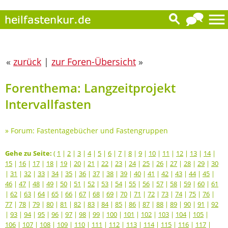
«
zurück
|
zur Foren-Übersicht
»
Forenthema: Langzeitprojekt
Intervallfasten
»
Forum: Fastentagebücher und Fastengruppen
Gehe zu Seite:
(
1
|
2
|
3
|
4
|
5
|
6
|
7
|
8
|
9
|
10
|
11
|
12
|
13
|
14
|
15
|
16
|
17
|
18
|
19
|
20
|
21
|
22
|
23
|
24
|
25
|
26
|
27
|
28
|
29
|
30
|
31
|
32
|
33
|
34
|
35
|
36
|
37
|
38
|
39
|
40
|
41
|
42
|
43
|
44
|
45
|
46
|
47
|
48
|
49
|
50
|
51
|
52
|
53
|
54
|
55
|
56
|
57
|
58
|
59
|
60
|
61
|
62
|
63
|
64
|
65
|
66
|
67
|
68
|
69
|
70
|
71
|
72
|
73
|
74
|
75
|
76
|
77
|
78
|
79
|
80
|
81
|
82
|
83
|
84
|
85
|
86
|
87
|
88
|
89
|
90
|
91
|
92
|
93
|
94
|
95
|
96
|
97
|
98
|
99
|
100
|
101
|
102
|
103
|
104
|
105
|
106
|
107
|
108
|
109
|
110
|
111
|
112
|
113
|
114
|
115
|
116
|
117
|