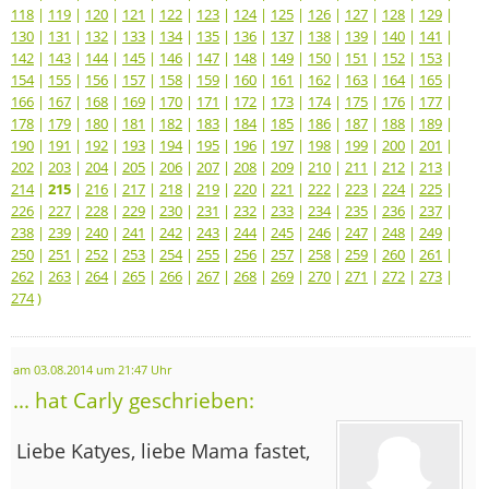
118
|
119
|
120
|
121
|
122
|
123
|
124
|
125
|
126
|
127
|
128
|
129
|
130
|
131
|
132
|
133
|
134
|
135
|
136
|
137
|
138
|
139
|
140
|
141
|
142
|
143
|
144
|
145
|
146
|
147
|
148
|
149
|
150
|
151
|
152
|
153
|
154
|
155
|
156
|
157
|
158
|
159
|
160
|
161
|
162
|
163
|
164
|
165
|
166
|
167
|
168
|
169
|
170
|
171
|
172
|
173
|
174
|
175
|
176
|
177
|
178
|
179
|
180
|
181
|
182
|
183
|
184
|
185
|
186
|
187
|
188
|
189
|
190
|
191
|
192
|
193
|
194
|
195
|
196
|
197
|
198
|
199
|
200
|
201
|
202
|
203
|
204
|
205
|
206
|
207
|
208
|
209
|
210
|
211
|
212
|
213
|
214
|
215
|
216
|
217
|
218
|
219
|
220
|
221
|
222
|
223
|
224
|
225
|
226
|
227
|
228
|
229
|
230
|
231
|
232
|
233
|
234
|
235
|
236
|
237
|
238
|
239
|
240
|
241
|
242
|
243
|
244
|
245
|
246
|
247
|
248
|
249
|
250
|
251
|
252
|
253
|
254
|
255
|
256
|
257
|
258
|
259
|
260
|
261
|
262
|
263
|
264
|
265
|
266
|
267
|
268
|
269
|
270
|
271
|
272
|
273
|
274
)
am 03.08.2014 um 21:47 Uhr
... hat Carly geschrieben:
Liebe Katyes, liebe Mama fastet,