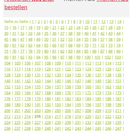
bestellen
Gehe zu Seite: (
1
|
2
|
3
|
4
|
5
|
6
|
7
|
8
|
9
|
10
|
11
|
12
|
13
|
14
|
15
|
16
|
17
|
18
|
19
|
20
|
21
|
22
|
23
|
24
|
25
|
26
|
27
|
28
|
29
|
30
|
31
|
32
|
33
|
34
|
35
|
36
|
37
|
38
|
39
|
40
|
41
|
42
|
43
|
44
|
45
|
46
|
47
|
48
|
49
|
50
|
51
|
52
|
53
|
54
|
55
|
56
|
57
|
58
|
59
|
60
|
61
|
62
|
63
|
64
|
65
|
66
|
67
|
68
|
69
|
70
|
71
|
72
|
73
|
74
|
75
|
76
|
77
|
78
|
79
|
80
|
81
|
82
|
83
|
84
|
85
|
86
|
87
|
88
|
89
|
90
|
91
|
92
|
93
|
94
|
95
|
96
|
97
|
98
|
99
|
100
|
101
|
102
|
103
|
104
|
105
|
106
|
107
|
108
|
109
|
110
|
111
|
112
|
113
|
114
|
115
|
116
|
117
|
118
|
119
|
120
|
121
|
122
|
123
|
124
|
125
|
126
|
127
|
128
|
129
|
130
|
131
|
132
|
133
|
134
|
135
|
136
|
137
|
138
|
139
|
140
|
141
|
142
|
143
|
144
|
145
|
146
|
147
|
148
|
149
|
150
|
151
|
152
|
153
|
154
|
155
|
156
|
157
|
158
|
159
|
160
|
161
|
162
|
163
|
164
|
165
|
166
|
167
|
168
|
169
|
170
|
171
|
172
|
173
|
174
|
175
|
176
|
177
|
178
|
179
|
180
|
181
|
182
|
183
|
184
|
185
|
186
|
187
|
188
|
189
|
190
|
191
|
192
|
193
|
194
|
195
|
196
|
197
|
198
|
199
|
200
|
201
|
202
|
203
|
204
|
205
|
206
|
207
|
208
|
209
|
210
|
211
|
212
|
213
|
214
|
215
|
216
|
217
|
218
|
219
|
220
|
221
|
222
|
223
|
224
|
225
|
226
|
227
|
228
|
229
|
230
|
231
|
232
|
233
|
234
|
235
|
236
|
237
|
238
|
239
|
240
|
241
|
242
|
243
|
244
|
245
|
246
|
247
|