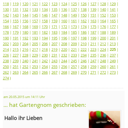
118
|
119
|
120
|
121
|
122
|
123
|
124
|
125
|
126
|
127
|
128
|
129
|
130
|
131
|
132
|
133
|
134
|
135
|
136
|
137
|
138
|
139
|
140
|
141
|
142
|
143
|
144
|
145
|
146
|
147
|
148
|
149
|
150
|
151
|
152
|
153
|
154
|
155
|
156
|
157
|
158
|
159
|
160
|
161
|
162
|
163
|
164
|
165
|
166
|
167
|
168
|
169
|
170
|
171
|
172
|
173
|
174
|
175
|
176
|
177
|
178
|
179
|
180
|
181
|
182
|
183
|
184
|
185
|
186
|
187
|
188
|
189
|
190
|
191
|
192
|
193
|
194
|
195
|
196
|
197
|
198
|
199
|
200
|
201
|
202
|
203
|
204
|
205
|
206
|
207
|
208
|
209
|
210
|
211
|
212
|
213
|
214
|
215
|
216
|
217
|
218
|
219
|
220
|
221
|
222
|
223
|
224
|
225
|
226
|
227
|
228
|
229
|
230
|
231
|
232
|
233
|
234
|
235
|
236
|
237
|
238
|
239
|
240
|
241
|
242
|
243
|
244
|
245
|
246
|
247
|
248
|
249
|
250
|
251
|
252
|
253
|
254
|
255
|
256
|
257
|
258
|
259
|
260
|
261
|
262
|
263
|
264
|
265
|
266
|
267
|
268
|
269
|
270
|
271
|
272
|
273
|
274
)
am 20.05.2015 um 14:11 Uhr
... hat Gartengnom geschrieben:
Hallo ihr Lieben