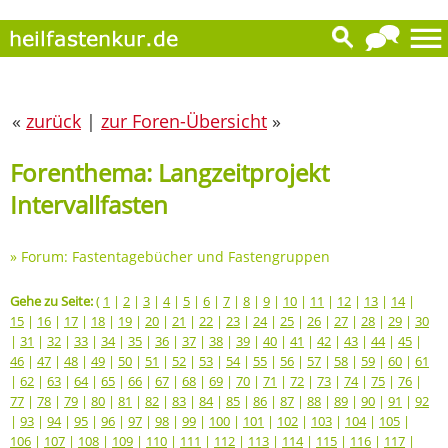
«
zurück
|
zur Foren-Übersicht
»
Forenthema: Langzeitprojekt
Intervallfasten
»
Forum: Fastentagebücher und Fastengruppen
Gehe zu Seite:
(
1
|
2
|
3
|
4
|
5
|
6
|
7
|
8
|
9
|
10
|
11
|
12
|
13
|
14
|
15
|
16
|
17
|
18
|
19
|
20
|
21
|
22
|
23
|
24
|
25
|
26
|
27
|
28
|
29
|
30
|
31
|
32
|
33
|
34
|
35
|
36
|
37
|
38
|
39
|
40
|
41
|
42
|
43
|
44
|
45
|
46
|
47
|
48
|
49
|
50
|
51
|
52
|
53
|
54
|
55
|
56
|
57
|
58
|
59
|
60
|
61
|
62
|
63
|
64
|
65
|
66
|
67
|
68
|
69
|
70
|
71
|
72
|
73
|
74
|
75
|
76
|
77
|
78
|
79
|
80
|
81
|
82
|
83
|
84
|
85
|
86
|
87
|
88
|
89
|
90
|
91
|
92
|
93
|
94
|
95
|
96
|
97
|
98
|
99
|
100
|
101
|
102
|
103
|
104
|
105
|
106
|
107
|
108
|
109
|
110
|
111
|
112
|
113
|
114
|
115
|
116
|
117
|