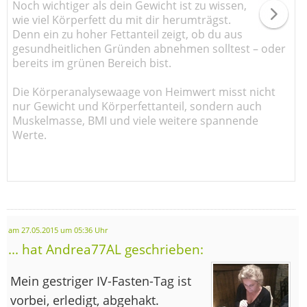
Noch wichtiger als dein Gewicht ist zu wissen,
wie viel Körperfett du mit dir herumträgst.
Denn ein zu hoher Fettanteil zeigt, ob du aus
gesundheitlichen Gründen abnehmen solltest – oder
bereits im grünen Bereich bist.
Die Körperanalysewaage von Heimwert misst nicht
nur Gewicht und Körperfettanteil, sondern auch
Muskelmasse, BMI und viele weitere spannende
Werte.
am 27.05.2015 um 05:36 Uhr
... hat Andrea77AL geschrieben:
Mein gestriger IV-Fasten-Tag ist
vorbei, erledigt, abgehakt.