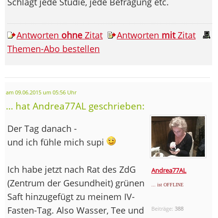
Schlägt jede Studie, jede Befragung etc.
Antworten
ohne
Zitat
Antworten
mit
Zitat
Themen-Abo bestellen
am 09.06.2015 um 05:56 Uhr
... hat Andrea77AL geschrieben:
Der Tag danach -
und ich fühle mich supi
Ich habe jetzt nach Rat des ZdG
Andrea77AL
(Zentrum der Gesundheit) grünen
... ist OFFLINE
Saft hinzugefügt zu meinem IV-
Fasten-Tag. Also Wasser, Tee und
Beiträge:
388