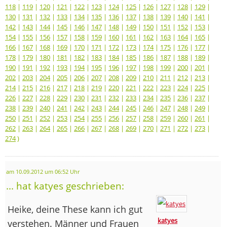
118
|
119
|
120
|
121
|
122
|
123
|
124
|
125
|
126
|
127
|
128
|
129
|
130
|
131
|
132
|
133
|
134
|
135
|
136
|
137
|
138
|
139
|
140
|
141
|
142
|
143
|
144
|
145
|
146
|
147
|
148
|
149
|
150
|
151
|
152
|
153
|
154
|
155
|
156
|
157
|
158
|
159
|
160
|
161
|
162
|
163
|
164
|
165
|
166
|
167
|
168
|
169
|
170
|
171
|
172
|
173
|
174
|
175
|
176
|
177
|
178
|
179
|
180
|
181
|
182
|
183
|
184
|
185
|
186
|
187
|
188
|
189
|
190
|
191
|
192
|
193
|
194
|
195
|
196
|
197
|
198
|
199
|
200
|
201
|
202
|
203
|
204
|
205
|
206
|
207
|
208
|
209
|
210
|
211
|
212
|
213
|
214
|
215
|
216
|
217
|
218
|
219
|
220
|
221
|
222
|
223
|
224
|
225
|
226
|
227
|
228
|
229
|
230
|
231
|
232
|
233
|
234
|
235
|
236
|
237
|
238
|
239
|
240
|
241
|
242
|
243
|
244
|
245
|
246
|
247
|
248
|
249
|
250
|
251
|
252
|
253
|
254
|
255
|
256
|
257
|
258
|
259
|
260
|
261
|
262
|
263
|
264
|
265
|
266
|
267
|
268
|
269
|
270
|
271
|
272
|
273
|
274
)
am 10.09.2012 um 06:52 Uhr
... hat katyes geschrieben:
Heike, deine These kann ich gut
katyes
verstehen. Männer und Frauen