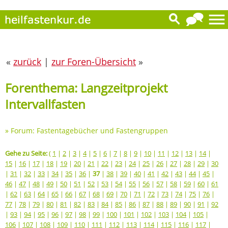
«
zurück
|
zur Foren-Übersicht
»
Forenthema: Langzeitprojekt
Intervallfasten
»
Forum: Fastentagebücher und Fastengruppen
Gehe zu Seite:
(
1
|
2
|
3
|
4
|
5
|
6
|
7
|
8
|
9
|
10
|
11
|
12
|
13
|
14
|
15
|
16
|
17
|
18
|
19
|
20
|
21
|
22
|
23
|
24
|
25
|
26
|
27
|
28
|
29
|
30
|
31
|
32
|
33
|
34
|
35
|
36
|
37
|
38
|
39
|
40
|
41
|
42
|
43
|
44
|
45
|
46
|
47
|
48
|
49
|
50
|
51
|
52
|
53
|
54
|
55
|
56
|
57
|
58
|
59
|
60
|
61
|
62
|
63
|
64
|
65
|
66
|
67
|
68
|
69
|
70
|
71
|
72
|
73
|
74
|
75
|
76
|
77
|
78
|
79
|
80
|
81
|
82
|
83
|
84
|
85
|
86
|
87
|
88
|
89
|
90
|
91
|
92
|
93
|
94
|
95
|
96
|
97
|
98
|
99
|
100
|
101
|
102
|
103
|
104
|
105
|
106
|
107
|
108
|
109
|
110
|
111
|
112
|
113
|
114
|
115
|
116
|
117
|