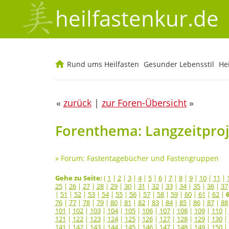
heilfastenkur.de
Rund ums Heilfasten
Gesunder Lebensstil
He
«
zurück
|
zur Foren-Übersicht
»
Forenthema: Langzeitproje
»
Forum: Fastentagebücher und Fastengruppen
Gehe zu Seite:
(
1
|
2
|
3
|
4
|
5
|
6
|
7
|
8
|
9
|
10
|
11
|
25
|
26
|
27
|
28
|
29
|
30
|
31
|
32
|
33
|
34
|
35
|
36
|
37
|
51
|
52
|
53
|
54
|
55
|
56
|
57
|
58
|
59
|
60
|
61
|
62
|
76
|
77
|
78
|
79
|
80
|
81
|
82
|
83
|
84
|
85
|
86
|
87
|
88
101
|
102
|
103
|
104
|
105
|
106
|
107
|
108
|
109
|
110
|
121
|
122
|
123
|
124
|
125
|
126
|
127
|
128
|
129
|
130
|
141
|
142
|
143
|
144
|
145
|
146
|
147
|
148
|
149
|
150
|