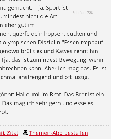
auna gemacht.
Tja, Sport ist
Beiträge:
728
mindest nicht die Art
bin eher gut im
nnen, querfeldein hopsen, bücken und
ht olympischen Disziplin "Essen treppauf
gendwo brüllt es und Katyes rennt hin
.). Tja, das ist zumindest Bewegung, wenn
abrechnen kann. Aber ich mag das. Es ist
hmal anstrengend und oft lustig.
nnt: Halloumi im Brot. Das Brot ist ein
s. Das mag ich sehr gern und esse es
rot.
it
Zitat
Themen-Abo bestellen