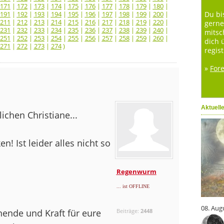
171
|
172
|
173
|
174
|
175
|
176
|
177
|
178
|
179
|
180
|
191
|
192
|
193
|
194
|
195
|
196
|
197
|
198
|
199
|
200
|
Du bi
211
|
212
|
213
|
214
|
215
|
216
|
217
|
218
|
219
|
220
|
gerne
231
|
232
|
233
|
234
|
235
|
236
|
237
|
238
|
239
|
240
|
mitsc
251
|
252
|
253
|
254
|
255
|
256
|
257
|
258
|
259
|
260
|
dich 
271
|
272
|
273
|
274
)
regist
»
For
Aktuell
chen Christiane...
! Ist leider alles nicht so
Regenwurm
... ist OFFLINE
08. Aug
nende und Kraft für eure
Beiträge:
2448