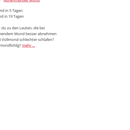
Abnehmender Mond
d in 5 Tagen
d in 19 Tagen
 du zu den Leuten, die bei
endem Mond besser abnehmen
i Vollmond schlechter schlafen?
 mondfühlig?
mehr ...