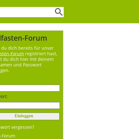
lfasten-Forum
du dich bereits für unser
asten-Forum
registriert hast,
t du dich hier mit deinem
namen und Passwort
ggen.
ort:
swort vergessen?
m Forum