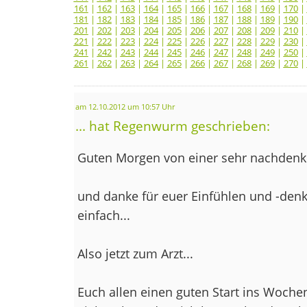
161
|
162
|
163
|
164
|
165
|
166
|
167
|
168
|
169
|
170
|
181
|
182
|
183
|
184
|
185
|
186
|
187
|
188
|
189
|
190
|
201
|
202
|
203
|
204
|
205
|
206
|
207
|
208
|
209
|
210
|
221
|
222
|
223
|
224
|
225
|
226
|
227
|
228
|
229
|
230
|
241
|
242
|
243
|
244
|
245
|
246
|
247
|
248
|
249
|
250
|
261
|
262
|
263
|
264
|
265
|
266
|
267
|
268
|
269
|
270
|
am 12.10.2012 um 10:57 Uhr
... hat Regenwurm geschrieben:
Guten Morgen von einer sehr nachdenkli
und danke für euer Einfühlen und -denken
einfach...
Also jetzt zum Arzt...
Euch allen einen guten Start ins Woche