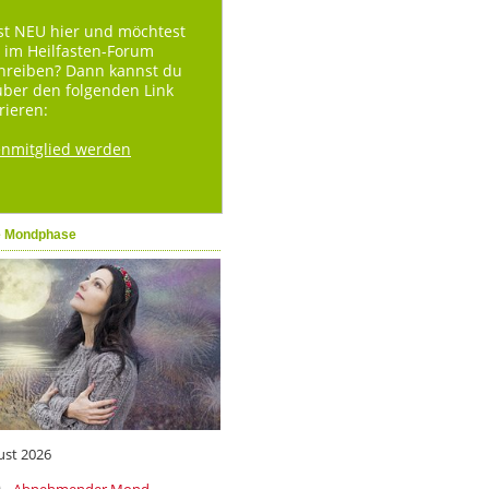
st NEU hier und möchtest
 im Heilfasten-Forum
hreiben? Dann kannst du
über den folgenden Link
rieren:
enmitglied werden
e Mondphase
ust 2026