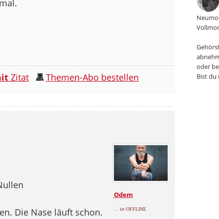
mal.
Neumon
Vollmon
Gehörst
abnehm
oder be
it
Zitat
Themen-Abo bestellen
Bist du
 Nullen
Odem
n. Die Nase läuft schon.
... ist OFFLINE