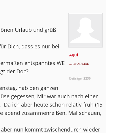
hönen Urlaub und grüß
r Dich, dass es nur bei
Aqui
inigermaßen entspanntes WE
... ist OFFLINE
agt der Doc?
Beiträge:
2236
senstag, hab den ganzen
üse gegessen, Mir war auch nach einer
.
Da ich aber heute schon relativ früh (15
te abend zusammenreißen. Mal schauen,
t, aber nun kommt zwischendurch wieder