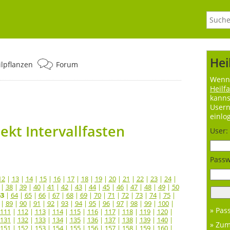
Hei
ilpflanzen
Forum
Wenn 
Heilf
kanns
User
einlo
kt Intervallfasten
User:
Passw
12
|
13
|
14
|
15
|
16
|
17
|
18
|
19
|
20
|
21
|
22
|
23
|
24
|
|
38
|
39
|
40
|
41
|
42
|
43
|
44
|
45
|
46
|
47
|
48
|
49
|
50
63
|
64
|
65
|
66
|
67
|
68
|
69
|
70
|
71
|
72
|
73
|
74
|
75
|
|
89
|
90
|
91
|
92
|
93
|
94
|
95
|
96
|
97
|
98
|
99
|
100
|
» Pas
111
|
112
|
113
|
114
|
115
|
116
|
117
|
118
|
119
|
120
|
131
|
132
|
133
|
134
|
135
|
136
|
137
|
138
|
139
|
140
|
» Zu
151
|
152
|
153
|
154
|
155
|
156
|
157
|
158
|
159
|
160
|