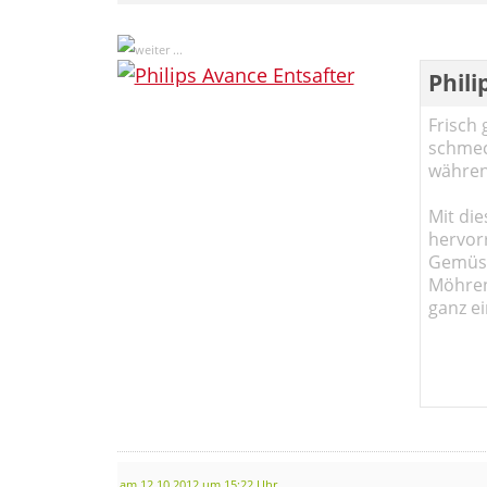
Phili
Frisch 
schmec
währen
Mit die
hervor
Gemüse
Möhren!
ganz ei
am 12.10.2012 um 15:22 Uhr