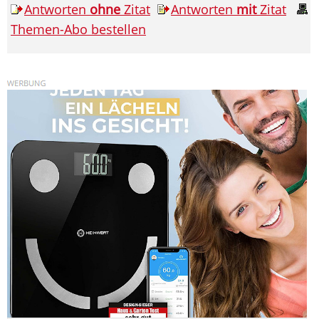
Antworten
ohne
Zitat
Antworten
mit
Zitat
Themen-Abo bestellen