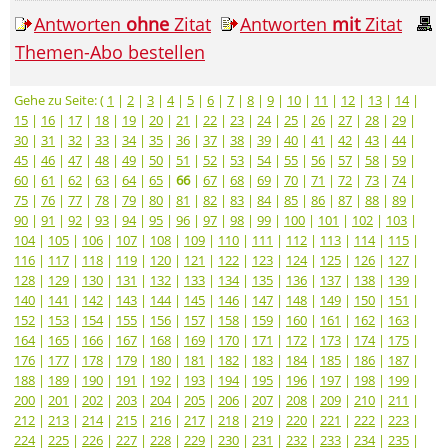
Antworten
ohne
Zitat
Antworten
mit
Zitat
Themen-Abo bestellen
Gehe zu Seite: (
1
|
2
|
3
|
4
|
5
|
6
|
7
|
8
|
9
|
10
|
11
|
12
|
13
|
14
|
15
|
16
|
17
|
18
|
19
|
20
|
21
|
22
|
23
|
24
|
25
|
26
|
27
|
28
|
29
|
30
|
31
|
32
|
33
|
34
|
35
|
36
|
37
|
38
|
39
|
40
|
41
|
42
|
43
|
44
|
45
|
46
|
47
|
48
|
49
|
50
|
51
|
52
|
53
|
54
|
55
|
56
|
57
|
58
|
59
|
60
|
61
|
62
|
63
|
64
|
65
|
66
|
67
|
68
|
69
|
70
|
71
|
72
|
73
|
74
|
75
|
76
|
77
|
78
|
79
|
80
|
81
|
82
|
83
|
84
|
85
|
86
|
87
|
88
|
89
|
90
|
91
|
92
|
93
|
94
|
95
|
96
|
97
|
98
|
99
|
100
|
101
|
102
|
103
|
104
|
105
|
106
|
107
|
108
|
109
|
110
|
111
|
112
|
113
|
114
|
115
|
116
|
117
|
118
|
119
|
120
|
121
|
122
|
123
|
124
|
125
|
126
|
127
|
128
|
129
|
130
|
131
|
132
|
133
|
134
|
135
|
136
|
137
|
138
|
139
|
140
|
141
|
142
|
143
|
144
|
145
|
146
|
147
|
148
|
149
|
150
|
151
|
152
|
153
|
154
|
155
|
156
|
157
|
158
|
159
|
160
|
161
|
162
|
163
|
164
|
165
|
166
|
167
|
168
|
169
|
170
|
171
|
172
|
173
|
174
|
175
|
176
|
177
|
178
|
179
|
180
|
181
|
182
|
183
|
184
|
185
|
186
|
187
|
188
|
189
|
190
|
191
|
192
|
193
|
194
|
195
|
196
|
197
|
198
|
199
|
200
|
201
|
202
|
203
|
204
|
205
|
206
|
207
|
208
|
209
|
210
|
211
|
212
|
213
|
214
|
215
|
216
|
217
|
218
|
219
|
220
|
221
|
222
|
223
|
224
|
225
|
226
|
227
|
228
|
229
|
230
|
231
|
232
|
233
|
234
|
235
|