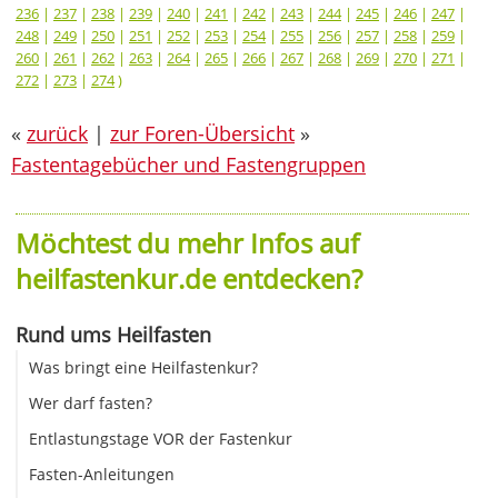
236
|
237
|
238
|
239
|
240
|
241
|
242
|
243
|
244
|
245
|
246
|
247
|
248
|
249
|
250
|
251
|
252
|
253
|
254
|
255
|
256
|
257
|
258
|
259
|
260
|
261
|
262
|
263
|
264
|
265
|
266
|
267
|
268
|
269
|
270
|
271
|
272
|
273
|
274
)
«
zurück
|
zur Foren-Übersicht
»
Fastentagebücher und Fastengruppen
Möchtest du mehr Infos auf
heilfastenkur.de entdecken?
Rund ums Heilfasten
Was bringt eine Heilfastenkur?
Wer darf fasten?
Entlastungstage VOR der Fastenkur
Fasten-Anleitungen