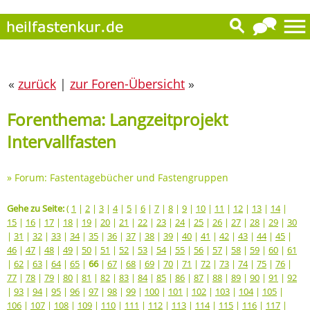
«
zurück
|
zur Foren-Übersicht
»
Forenthema: Langzeitprojekt
Intervallfasten
»
Forum: Fastentagebücher und Fastengruppen
Gehe zu Seite:
(
1
|
2
|
3
|
4
|
5
|
6
|
7
|
8
|
9
|
10
|
11
|
12
|
13
|
14
|
15
|
16
|
17
|
18
|
19
|
20
|
21
|
22
|
23
|
24
|
25
|
26
|
27
|
28
|
29
|
30
|
31
|
32
|
33
|
34
|
35
|
36
|
37
|
38
|
39
|
40
|
41
|
42
|
43
|
44
|
45
|
46
|
47
|
48
|
49
|
50
|
51
|
52
|
53
|
54
|
55
|
56
|
57
|
58
|
59
|
60
|
61
|
62
|
63
|
64
|
65
|
66
|
67
|
68
|
69
|
70
|
71
|
72
|
73
|
74
|
75
|
76
|
77
|
78
|
79
|
80
|
81
|
82
|
83
|
84
|
85
|
86
|
87
|
88
|
89
|
90
|
91
|
92
|
93
|
94
|
95
|
96
|
97
|
98
|
99
|
100
|
101
|
102
|
103
|
104
|
105
|
106
|
107
|
108
|
109
|
110
|
111
|
112
|
113
|
114
|
115
|
116
|
117
|