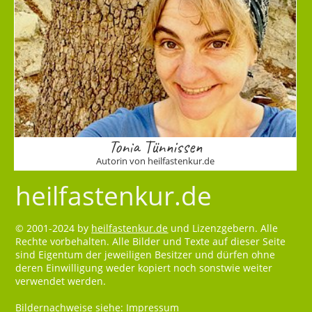
Tonia Tünnissen
Autorin von heilfastenkur.de
heilfastenkur.de
© 2001-2024 by
heilfastenkur.de
und Lizenzgebern. Alle
Rechte vorbehalten. Alle Bilder und Texte auf dieser Seite
sind Eigentum der jeweiligen Besitzer und dürfen ohne
deren Einwilligung weder kopiert noch sonstwie weiter
verwendet werden.
Bildernachweise siehe:
Impressum