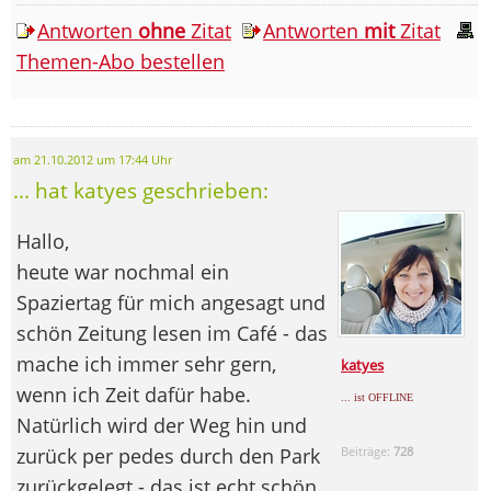
Antworten
ohne
Zitat
Antworten
mit
Zitat
Themen-Abo bestellen
am 21.10.2012 um 17:44 Uhr
... hat katyes geschrieben:
Hallo,
heute war nochmal ein
Spaziertag für mich angesagt und
schön Zeitung lesen im Café - das
mache ich immer sehr gern,
katyes
wenn ich Zeit dafür habe.
... ist OFFLINE
Natürlich wird der Weg hin und
zurück per pedes durch den Park
Beiträge:
728
zurückgelegt - das ist echt schön