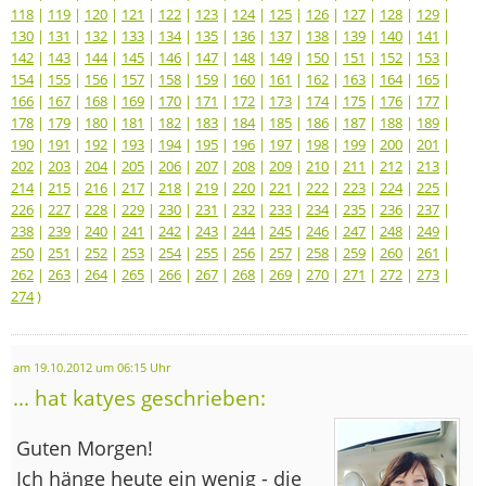
118
|
119
|
120
|
121
|
122
|
123
|
124
|
125
|
126
|
127
|
128
|
129
|
130
|
131
|
132
|
133
|
134
|
135
|
136
|
137
|
138
|
139
|
140
|
141
|
142
|
143
|
144
|
145
|
146
|
147
|
148
|
149
|
150
|
151
|
152
|
153
|
154
|
155
|
156
|
157
|
158
|
159
|
160
|
161
|
162
|
163
|
164
|
165
|
166
|
167
|
168
|
169
|
170
|
171
|
172
|
173
|
174
|
175
|
176
|
177
|
178
|
179
|
180
|
181
|
182
|
183
|
184
|
185
|
186
|
187
|
188
|
189
|
190
|
191
|
192
|
193
|
194
|
195
|
196
|
197
|
198
|
199
|
200
|
201
|
202
|
203
|
204
|
205
|
206
|
207
|
208
|
209
|
210
|
211
|
212
|
213
|
214
|
215
|
216
|
217
|
218
|
219
|
220
|
221
|
222
|
223
|
224
|
225
|
226
|
227
|
228
|
229
|
230
|
231
|
232
|
233
|
234
|
235
|
236
|
237
|
238
|
239
|
240
|
241
|
242
|
243
|
244
|
245
|
246
|
247
|
248
|
249
|
250
|
251
|
252
|
253
|
254
|
255
|
256
|
257
|
258
|
259
|
260
|
261
|
262
|
263
|
264
|
265
|
266
|
267
|
268
|
269
|
270
|
271
|
272
|
273
|
274
)
am 19.10.2012 um 06:15 Uhr
... hat katyes geschrieben:
Guten Morgen!
Ich hänge heute ein wenig - die