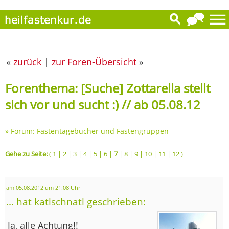
«
zurück
|
zur Foren-Übersicht
»
Forenthema: [Suche] Zottarella stellt
sich vor und sucht :) // ab 05.08.12
»
Forum: Fastentagebücher und Fastengruppen
Gehe zu Seite:
(
1
|
2
|
3
|
4
|
5
|
6
|
7
|
8
|
9
|
10
|
11
|
12
)
am 05.08.2012 um 21:08 Uhr
... hat katlschnatl geschrieben:
Ja, alle Achtung!!