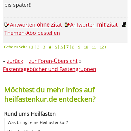
bis später!!
Antworten
ohne
Zitat
Antworten
mit
Zitat
Themen-Abo bestellen
Gehe zu Seite: (
1
|
2
|
3
|
4
|
5
|
6
|
7
|
8
|
9
|
10
|
11
|
12
)
«
zurück
|
zur Foren-Übersicht
»
Fastentagebücher und Fastengruppen
Möchtest du mehr Infos auf
heilfastenkur.de entdecken?
Rund ums Heilfasten
Was bringt eine Heilfastenkur?