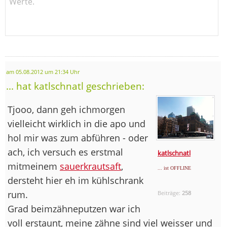
Werte.
am 05.08.2012 um 21:34 Uhr
... hat katlschnatl geschrieben:
Tjooo, dann geh ichmorgen
vielleicht wirklich in die apo und
hol mir was zum abführen - oder
ach, ich versuch es erstmal
katlschnatl
mitmeinem
sauerkrautsaft
,
... ist OFFLINE
dersteht hier eh im kühlschrank
rum.
Beiträge:
258
Grad beimzähneputzen war ich
voll erstaunt, meine zähne sind viel weisser und