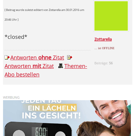
[ Beitrag wurde zuletzt editiert von Zottarella am 30.01.2016 um
20:46 Uhr ]
*closed*
Zottarella
... ist OFFLINE
Antworten
ohne
Zitat
Beiträge:
56
Antworten
mit
Zitat
Themen-
Abo bestellen