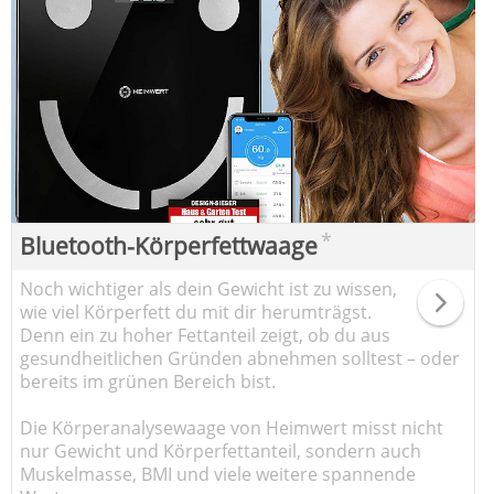
*
Bluetooth-Körperfettwaage
Noch wichtiger als dein Gewicht ist zu wissen,
wie viel Körperfett du mit dir herumträgst.
Denn ein zu hoher Fettanteil zeigt, ob du aus
gesundheitlichen Gründen abnehmen solltest – oder
bereits im grünen Bereich bist.
Die Körperanalysewaage von Heimwert misst nicht
nur Gewicht und Körperfettanteil, sondern auch
Muskelmasse, BMI und viele weitere spannende