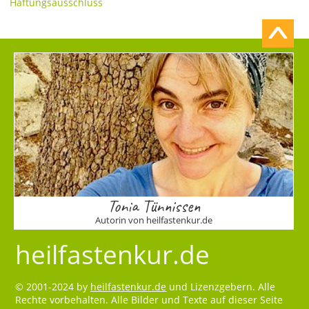
Haftungsausschluss
Tonia Tünnissen
Autorin von heilfastenkur.de
heilfastenkur.de
© 2001-2024 by
heilfastenkur.de
und Lizenzgebern. Alle
Rechte vorbehalten. Alle Bilder und Texte auf dieser Seite