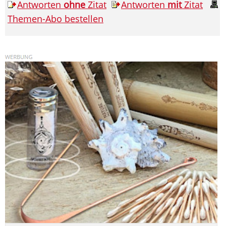
Antworten
ohne
Zitat
Antworten
mit
Zitat
Themen-Abo bestellen