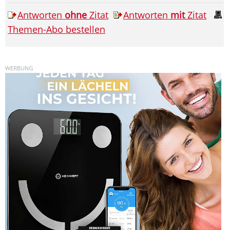
Antworten
ohne
Zitat
Antworten
mit
Zitat
Themen-Abo bestellen