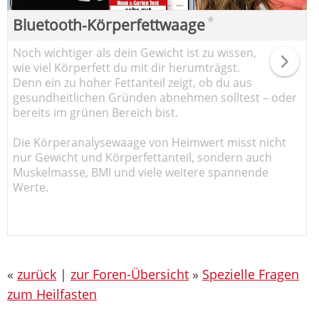
*
Bluetooth-Körperfettwaage
Noch wichtiger als dein Gewicht ist zu wissen,
wie viel Körperfett du mit dir herumträgst.
Denn ein zu hoher Fettanteil zeigt, ob du aus
gesundheitlichen Gründen abnehmen solltest – oder
bereits im grünen Bereich bist.
Die Körperanalysewaage von Heimwert misst nicht
nur Gewicht und Körperfettanteil, sondern auch
Muskelmasse, BMI und viele weitere spannende
Werte.
«
zurück
|
zur Foren-Übersicht
»
Spezielle Fragen
zum Heilfasten