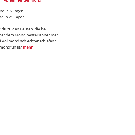
Abnehmender Mond
d in 6 Tagen
d in 21 Tagen
 du zu den Leuten, die bei
endem Mond besser abnehmen
i Vollmond schlechter schlafen?
 mondfühlig?
mehr ...