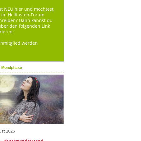
st NEU hier und möchtest
 im Heilfasten-Forum
hreiben? Dann kannst du
über den folgenden Link
rieren:
enmitglied werden
e Mondphase
ust 2026