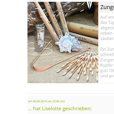
Zung
Auf un
des Ta
abgesto
neben 
säuber
Ein Zun
schnell
Zungen
Kupfer 
gut! 10
und ant
am 06.08.2014 um 22:46 Uhr
... hat Liselotte geschrieben: