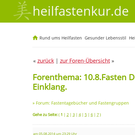
heilfastenkur.de
Rund ums Heilfasten
Gesunder Lebensstil
He
«
zurück
|
zur Foren-Übersicht
»
Forenthema: 10.8.Fasten D
Einklang.
»
Forum: Fastentagebücher und Fastengruppen
Gehe zu Seite:
(
1
|
2
|
3
|
4
|
5
|
6
|
7
)
am 05.08.2014 um 23:29 Uhr