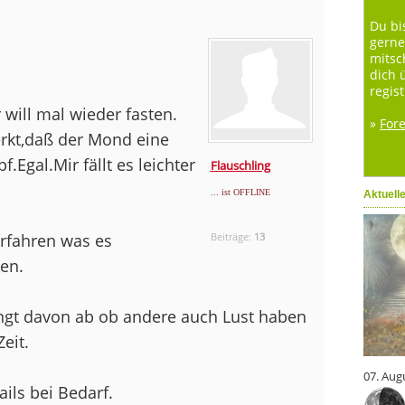
Du bi
gerne
mitsc
dich 
regist
will mal wieder fasten.
»
For
rkt,daß der Mond eine
.Egal.Mir fällt es leichter
Flauschling
... ist OFFLINE
Aktuell
erfahren was es
Beiträge:
13
en.
hängt davon ab ob andere auch Lust haben
eit.
07. Aug
ails bei Bedarf.