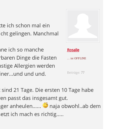
tte ich schon mal ein
nicht gelingen. Manchmal
enne ich so manche
Rosalie
rbaren Dinge die Fasten
... ist OFFLINE
stige Allergien werden
iner...und und und.
Beiträge:
77
 sind 21 Tage. Die ersten 10 Tage habe
hren passt das insgesamt gut.
er anheulen......
naja obwohl..ab dem
tzt ich mach es richtig.....