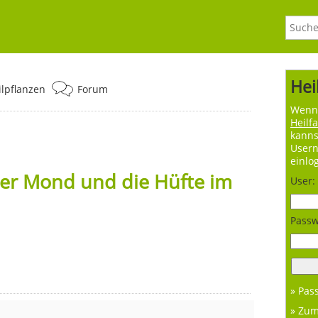
Hei
ilpflanzen
Forum
Wenn 
Heilf
kanns
User
einlo
er Mond und die Hüfte im
User:
Passw
» Pas
» Zu