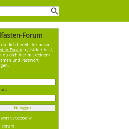
lfasten-Forum
du dich bereits für unser
asten-Forum
registriert hast,
t du dich hier mit deinem
namen und Passwort
ggen.
ort:
swort vergessen?
m Forum